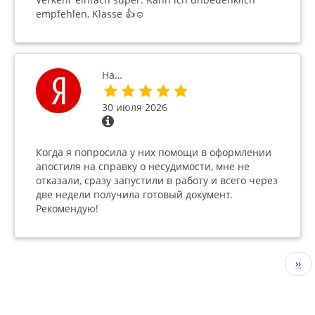
empfehlen, Klasse 👍☺️
На…
30 июля 2026
Когда я попросила у них помощи в оформлении
апостиля на справку о несудимости, мне не
отказали, сразу запустили в работу и всего через
две недели получила готовый документ.
Рекомендую!
Нумерация
Сле
››
страниц
стр