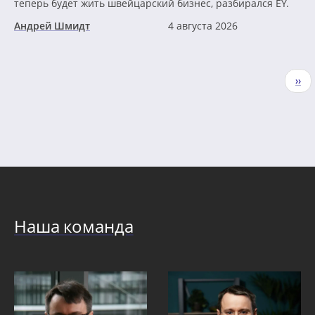
теперь будет жить швейцарский бизнес, разбирался EY.
Андрей Шмидт
4 августа 2026
Нумерация
Сле
››
страниц
стр
Наша команда