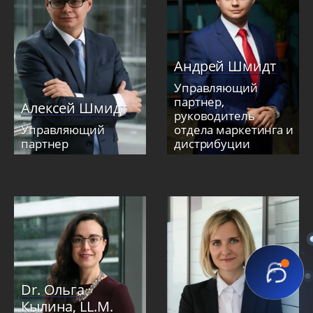
Андрей Шмидт
Управляющий
партнер,
Алексей Шмидт
руководитель
Управляющий
отдела маркетинга и
партнер
дистрибуции
Dr. Ольга
Кылина, LL.M.