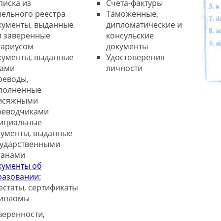
писка из
Счета-фактуры
ельного реестра
Таможенные,
кументы, выданные
дипломатические и
и заверенные
консульские
тариусом
документы
кументы, выданные
Удостоверения
дами
личности
реводы,
полненные
исяжными
реводчиками
ициальные
кументы, выданные
сударственными
ганами
кументы об
разовании:
естаты, сертификаты
дипломы
веренности,