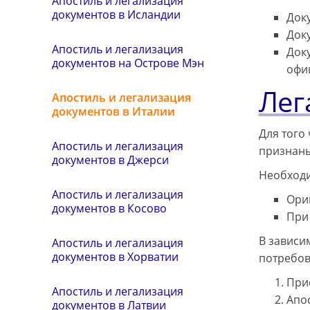
Апостиль и легализация
документов в Исландии
Док
Док
Апостиль и легализация
Док
документов на Острове Мэн
офи
Лег
Апостиль и легализация
документов в Италии
Для того
Апостиль и легализация
признаны
документов в Джерси
Необходи
Апостиль и легализация
Ори
документов в Косово
При
В зависи
Апостиль и легализация
документов в Хорватии
потребов
При
Апостиль и легализация
Апо
документов в Латвии