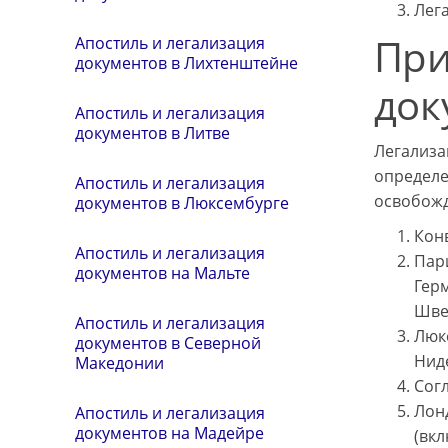
Лега
При
Апостиль и легализация
документов в Лихтенштейне
док
Апостиль и легализация
документов в Литве
Легализа
определе
Апостиль и легализация
освобожд
документов в Люксембурге
Конв
Апостиль и легализация
Пари
документов на Мальте
Герм
Шве
Апостиль и легализация
Люкс
документов в Северной
Нид
Македонии
Согл
Лонд
Апостиль и легализация
документов на Мадейре
(вкл