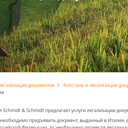
 легализация документов
Апостиль и легализация док
ии
 Schmidt & Schmidt предлагает услуги легализации доку
 необходимо предъявить документ, выданный в Италии, 
оссийской Федерации, то необходимо провести легализа