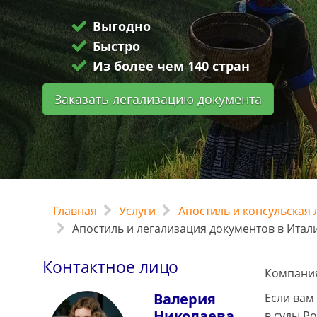
Выгодно
Быстро
Из более чем 140 стран
Заказать легализацию документа
Главная
Услуги
Апостиль и консульская
Апостиль и легализация документов в Итал
Контактное лицо
Компания
Валерия
Если вам
Николаева
в суды Р