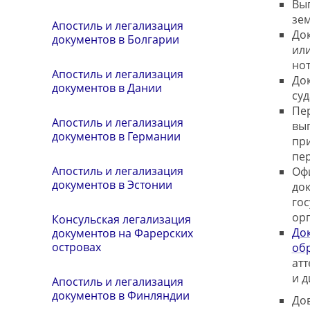
Вы
зем
Апостиль и легализация
До
документов в Болгарии
ил
но
Апостиль и легализация
До
документов в Дании
су
Пе
Апостиль и легализация
вы
документов в Германии
пр
пе
Апостиль и легализация
Оф
документов в Эстонии
до
го
ор
Консульская легализация
До
документов на Фарерских
островах
об
атт
и 
Апостиль и легализация
документов в Финляндии
До