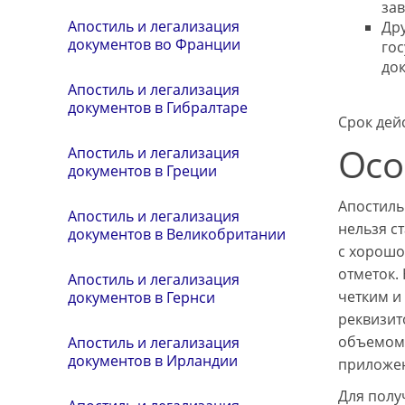
за
Апостиль и легализация
Др
документов во Франции
го
до
Апостиль и легализация
документов в Гибралтаре
Срок дей
Осо
Апостиль и легализация
документов в Греции
Апостиль
Апостиль и легализация
нельзя с
документов в Великобритании
с хорошо
отметок.
Апостиль и легализация
четким и
документов в Гернси
реквизит
объемом 
Апостиль и легализация
документов в Ирландии
приложен
Для полу