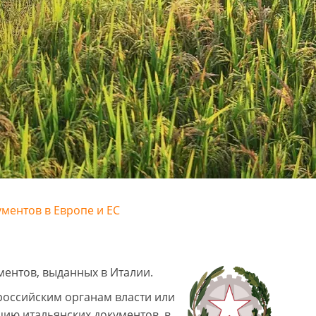
ументов в Европе и ЕС
ментов, выданных в Италии.
российским органам власти или
цию итальянских документов, в