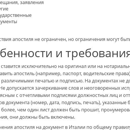
вещания, заявления
угие
сударственные
кументы
ствия апостиля не ограничен, но ограничения могут быт
бенности и требования
 ставится исключительно на оригинал или на нотариальн
тавить апостиль (например, паспорт, водительские прав
 различимыми печатью и подписью. На документах не д
 Не допускается зачеркивание слов и неоговоренных и
 ясным с отчетливыми подписями должностных лиц и от
ов документа (номер, дата, подпись, печать), указанные
более, чем один лист должен быть прошит, пронумерова
ия, они должны быть включены.
чения апостиля на документ в Италии по общему прави