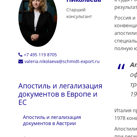
результа
Старший
консультант
Россия и
конвенци
апостили
специаль
полную ю
+7 495 119 8705
valeria.nikolaeva@schmidt-export.ru
А
оф
тр
Апостиль и легализация
документов в Европе и
19
ЕС
Италия п
Апостиль и легализация
1978 конв
документов в Австрии
Апостили
при реги