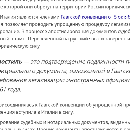
те которой они обретут на территории России юридическ
 Италия являются членами
Гаагской конвенции от 5 октя
я позволяет проводить упрощенную процедуру легализа
рование. В процессе апостилирования документов судеб
ный штамп. Переведенный на русский язык и заверенный
ридическую силу.
постиль
— это подтверждение подлинности п
ициального документа, изложенной в Гаагск
ебования легализации иностранных официаль
61 года.
рисоединилась к Гаагской конвенции об упрощенной проц
енция вступила в Италии в силу.
рование судебных и нотариальных документов, выданных
ональных судах. Прочие документы апостилируются в ре