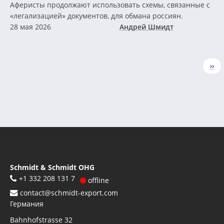
Аферисты продолжают использовать схемы, связанные с
«легализацией» документов, для обмана россиян.
28 мая 2026
Андрей Шмидт
Нумерация
Сле
››
страниц
стр
Schmidt & Schmidt OHG
+1 332 208 131 7
offline
contact@schmidt-export.com
Германия
Bahnhofstrasse 32