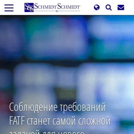
Перейти
к
основному
содержанию
Соблюдение требований
FATF станет самой сложной