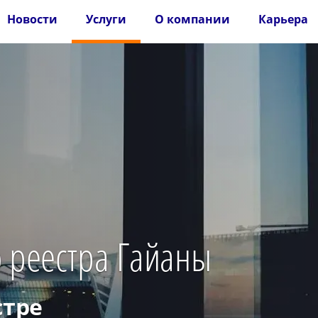
Новости
Услуги
О компании
Карьера
о реестра Гайаны
стре