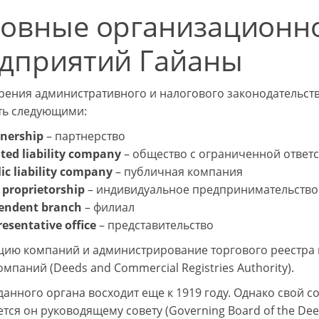
овные организационн
дприятий Гайаны
зрения административного и налогового законодательств
ть следующими:
tnership
– партнерство
ted liability company
– общество с ограниченной ответ
ic liability company
– публичная компания
 proprietorship
– индивидуальное предпринимательство
endent branch
– филиал
esentative office
– представительство
цию компаний и администрирование торгового реестра 
омпаний (Deeds and Commercial Registries Authority).
данного органа восходит еще к 1919 году. Однако свой с
ся он руководящему совету (Governing Board of the Deeds