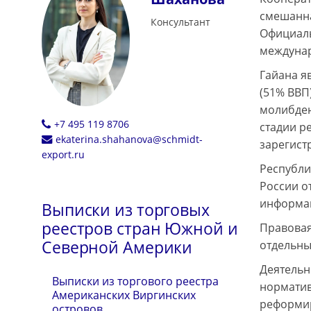
смешанна
Консультант
Официаль
междунар
Гайана я
(51% ВВП
молибден
+7 495 119 8706
стадии р
ekaterina.shahanova@schmidt-
зарегист
export.ru
Республи
России о
информац
Выписки из торговых
реестров стран Южной и
Правовая
Северной Америки
отдельны
Деятельн
Выписки из торгового реестра
норматив
Американских Виргинских
реформир
островов