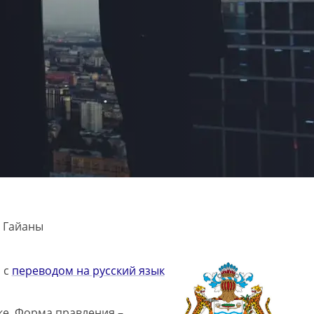
а Гайаны
 с
переводом на русский язык
ке. Форма правления –