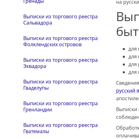
Гренады
на русск
Вып
Выписки из торгового реестра
Сальвадора
быт
Выписки из торгового реестра
Фолклендских островов
для
для
Выписки из торгового реестра
для
Эквадора
для
Выписки из торгового реестра
Сведения
Гваделупы
русский 
апостиле
Выписки из торгового реестра
Выписки 
Гренландии
соблюден
Выписки из торгового реестра
Обработк
Гватемалы
оплачива