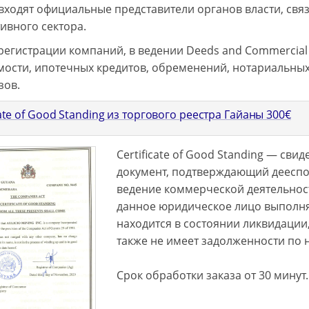
входят официальные представители органов власти, свя
ивного сектора.
егистрации компаний, в ведении Deeds and Commercial R
ости, ипотечных кредитов, обременений, нотариальных а
зов.
cate of Good Standing из торгового реестра Гайаны
300
€
Certificate of Good Standing — св
документ, подтверждающий дееспо
ведение коммерческой деятельност
данное юридическое лицо выполняе
находится в состоянии ликвидации,
также не имеет задолженности по 
Срок обработки заказа от 30 минут.