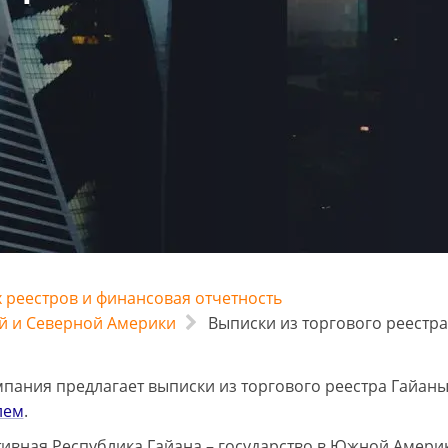
 реестров и финансовая отчетность
й и Северной Америки
Выписки из торгового реестр
пания предлагает выписки из торгового реестра Гайаны
лем
.
ивная Республика Гайана – государство в Южной Амери