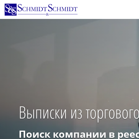
Перейти
к
основному
содержанию
Выписки из торговог
Поиск компании в рее