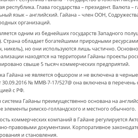
я республика. Глава государства – президент. Валюта – 
ный язык – английский. Гайана – член ООН, Содружества
одных организаций.
вляется одним из беднейших государств Западного полуш
). Страна обладает богатейшими природными ресурсами (
, никель), но они используются лишь частично. Основн
еализации находятся на территории Гайаны проекты рос
рировано свыше 5 тысяч коммерческих предприятий.
ка Гайана не является офшором и не включена в черные
т 30.09.2016 № ММВ-7-17/527@ она включена в перечень
ией с РФ.
 система Гайаны преимущественно основана на английс
е элементы римско-голландского и местного обычного.
ость коммерческих компаний в Гайане регулируется Акт
но-правовыми документами. Корпоративное законодател
ования и становления.