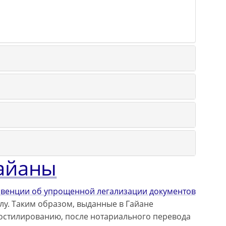
Гайаны
нвенции об упрощенной легализации документов
илу. Таким образом, выданные в Гайане
остилированию, после нотариального перевода