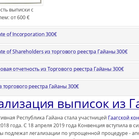
сть выписки с
лем:
от 600
€
ate of Incorporation
300
€
cate of Shareholders из торгового реестра Гайаны
300
€
овая отчетность из Торгового реестра Гайаны
300
€
з торгового реестра Гайаны
300
€
ализация выписок из 
ивная Республика Гайана стала участницей
Гаагской ко
018 года. С 18 апреля 2019 года Конвенция вступила в с
ы подлежат легализации по упрощенной процедуре - ап