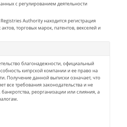
занных с регулированием деятельности
egistries Authority находится регистрация
ктов, торговых марок, патентов, векселей и
идетельство благонадежности, официальный
собность кипрской компании и ее право на
и. Получение данной выписки означает, что
т все требования законодательства и не
 банкротства, реорганизации или слияния, а
налогам.