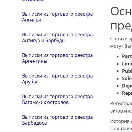
Осн
Выписки из торгового реестра
Ангильи
пре
Выписки из торгового реестра
С точки 
Антигуа и Барбуды
могут бы
Выписки из торгового реестра
Par
Аргентины
Limi
Publ
Выписки из торгового реестра
Sole
Арубы
Dep
Repr
Выписки из торгового реестра
Багамских островов
Регистра
актов и к
Выписки из торгового реестра
История 
Барбадоса
Подчиняет