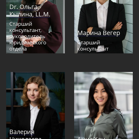
Dr. Ольга
Кылина, LL.M.
Старший
консультант,
Марина Вегер
руководитель
юридического
Старший
отдела
консультант
Валерия