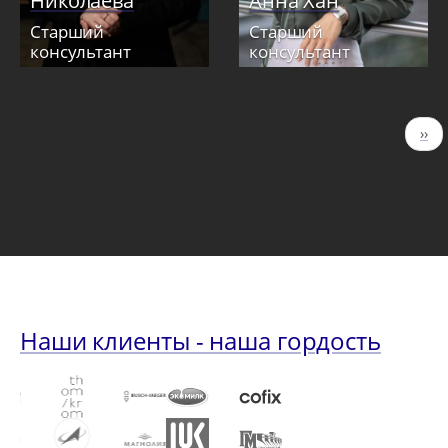
Николаева
Анна Хан
Старший
Старший
консультант
консультант
Нумерация
Сле
››
страниц
стр
Наши клиенты - наша гордость