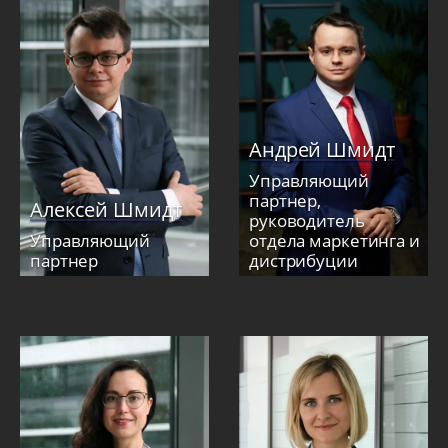
Андрей Шмидт
Управляющий
партнер,
Алексей Шмидт
руководитель
Управляющий
отдела маркетинга и
партнер
дистрибуции