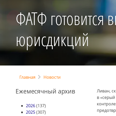
ФАТФ готовится 
юрисдикций
Главная
Новости
Ежемесячный архив
Ливан, с
в «серый
контроле
2026
(137)
предотвр
2025
(307)