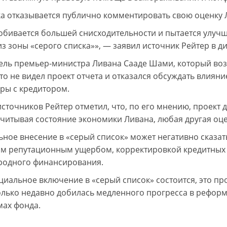
а отказывается публично комментировать свою оценку 
обивается большей снисходительности и пытается улучш
из зоны «серого списка»», — заявил источник Рейтер в д
ель премьер-министра Ливана Сааде Шами, который возг
то не видел проект отчета и отказался обсуждать влияни
ры с кредитором.
источников Рейтер отметил, что, по его мнению, проект 
Учитывая состояние экономики Ливана, любая другая оце
ное внесение в «серый список» может негативно сказат
м репутационным ущербом, корректировкой кредитных 
одного финансирования.
циальное включение в «серый список» состоится, это п
олько недавно добилась медленного прогресса в реформа
ах фонда.