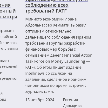
ения
соблюдению всех
вочный
требований FATF
есмотря
Министр экономики Ирана
Абдольнассер Хеммати выразил
тривает
оптимизм относительно
ссийской
дальнейшего соблюдения Ираном
й список»
требований Группы разработки
отмывания
финансовых мер борьбы с
отмыванием денег ( Financial Action
бщает
Task Force on Money Laundering —
со ссылкой
FATF). Об этом пишет издание
го
Intellinews со ссылкой на
 услугам
заявление, сделанное иранским
чиновником во время встречи с
журналистами.
ия
ова
15 ноября 2024
Евгения
Давыдова