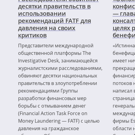
десятки правительств в
конфис
использовании
— глав
рекомендаций FATF для
консал
давления на своих
целях 
критиков
бенеф
Представители международной
«Истинна
общественной платформы The
бенефици
Investigative Desk, занимающейся
имеет ни
журналистскими расследованиями,
прекраще
обвиняют десятки национальных
финансир
правительств в злоупотреблении
потоков 
рекомендациями Группы
написал в
разработки финансовых мер
страницах
борьбы с отмыванием денег
генераль
(Financial Action Task Force on
междунар
Money Laundering — FATF) с целью
фирмы Es
давления на гражданское
области 