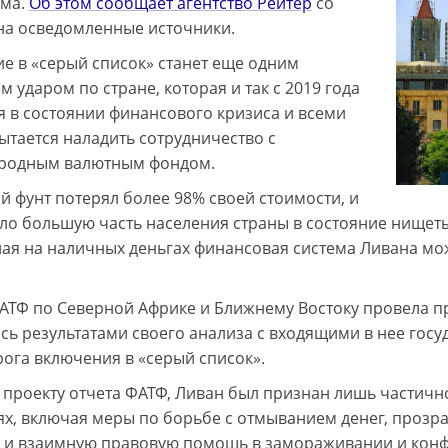
зма.
Об этом сообщает агентство Рейтер
со
на осведомленные источники.
е в «серый список» станет еще одним
 ударом по стране, которая и так с 2019 года
я в состоянии финансового кризиса и всеми
ытается наладить сотрудничество с
родным валютным фондом.
й фунт потерял более 98% своей стоимости, и
гло большую часть населения страны в состояние нищет
ая на наличных деньгах финансовая система Ливана мо
АТФ по Северной Африке и Ближнему Востоку провела п
сь результатами своего анализа с входящими в нее гос
ога включения в «серый список».
 проекту отчета ФАТФ, Ливан был признан лишь частич
ях, включая меры по борьбе с отмыванием денег, проз
и взаимную правовую помощь в замораживании и конф