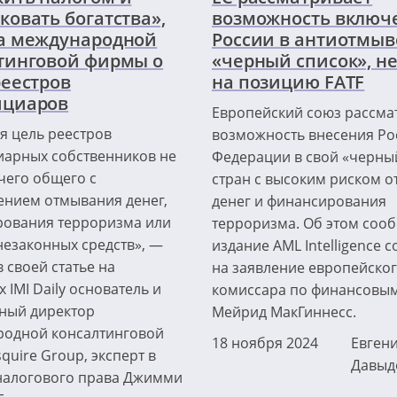
ковать богатства»,
возможность включ
а международной
России в антиотмы
тинговой фирмы о
«черный список», н
реестров
на позицию FATF
ициаров
Европейский союз рассма
я цель реестров
возможность внесения Ро
арных собственников не
Федерации в свой «черны
чего общего с
стран с высоким риском 
нием отмывания денег,
денег и финансирования
ования терроризма или
терроризма. Об этом соо
незаконных средств», —
издание AML Intelligence 
 своей статье на
на заявление европейско
 IMI Daily основатель и
комиссара по финансовым
ный директор
Мейрид МакГиннесс.
одной консалтинговой
18 ноября 2024
Евген
quire Group, эксперт в
Давыд
налогового права Джимми