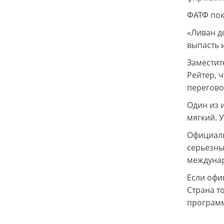
ФАТФ пок
«Ливан д
выпасть 
Заместит
Рейтер, ч
перегово
Один из 
мягкий. 
Официаль
серьезны
междунар
Если офи
Страна т
программ