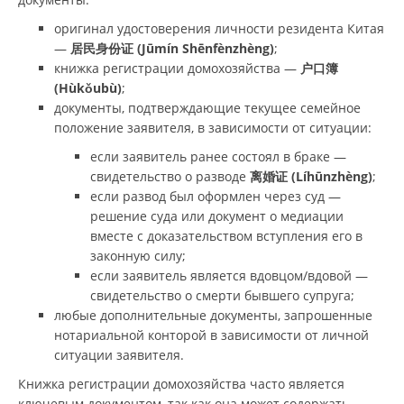
оригинал удостоверения личности резидента Китая
—
居民身份证 (Jūmín Shēnfènzhèng)
;
книжка регистрации домохозяйства —
户口簿
(Hùkǒubù)
;
документы, подтверждающие текущее семейное
положение заявителя, в зависимости от ситуации:
если заявитель ранее состоял в браке —
свидетельство о разводе
离婚证 (Líhūnzhèng)
;
если развод был оформлен через суд —
решение суда или документ о медиации
вместе с доказательством вступления его в
законную силу;
если заявитель является вдовцом/вдовой —
свидетельство о смерти бывшего супруга;
любые дополнительные документы, запрошенные
нотариальной конторой в зависимости от личной
ситуации заявителя.
Книжка регистрации домохозяйства часто является
ключевым документом, так как она может содержать