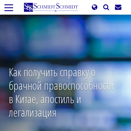
Перейти
к
основному
содержанию
Как получить справку о
брачной правоспособности
в Китае, апостиль и
легализация