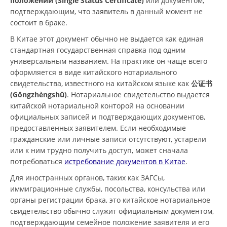
положении (Single Status Certificate)
или документом,
подтверждающим, что заявитель в данный момент не
состоит в браке.
В Китае этот документ обычно не выдается как единая
стандартная государственная справка под одним
универсальным названием. На практике он чаще всего
оформляется в виде китайского нотариального
свидетельства, известного на китайском языке как
公证书
(Gōngzhèngshū)
. Нотариальное свидетельство выдается
китайской нотариальной конторой на основании
официальных записей и подтверждающих документов,
предоставленных заявителем. Если необходимые
гражданские или личные записи отсутствуют, устарели
или к ним трудно получить доступ, может сначала
потребоваться
истребование документов в Китае
.
Для иностранных органов, таких как ЗАГСы,
иммиграционные службы, посольства, консульства или
органы регистрации брака, это китайское нотариальное
свидетельство обычно служит официальным документом,
подтверждающим семейное положение заявителя и его