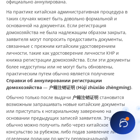
официально аннулирована.
На практике китайская административная процедура в
таких случаях может быть довольно формальной и
основанной на документах. Если регистрация
домохозяйства не была надлежащим образом закрыта,
заявителя могут попросить предоставить документы,
связанные с прежним китайским удостоверением
личности, такие как удостоверение личности КНР и
книжка регистрации домохозяйства. Если эти документы
более недоступны или не могут быть обновлены,
практическим путем обычно является получение
Справки об аннулировании регистрации
домохозяйства
—
户籍注销证明 (Hùjí zhùxiāo zhèngmíng)
.
Обычно только после выдачи
户籍注销证明
становится
возможным запрашивать новые китайские документы
или приступать к нотариальному заверению на
основании предыдущих записей заявителя. Эту справку
обычно можно получить либо через китайское
консульство за рубежом, либо подав заявление лично в
отделении полиции по месту первоначальной