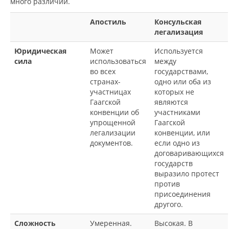
много различий.
Апостиль
Консульская
легализация
Юридическая
Может
Используется
сила
использоваться
между
во всех
государствами,
странах-
одно или оба из
участницах
которых не
Гаагской
являются
конвенции об
участниками
упрощенной
Гаагской
легализации
конвенции, или
документов.
если одно из
договаривающихся
государств
выразило протест
против
присоединения
другого.
Сложность
Умеренная.
Высокая. В