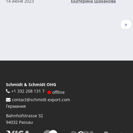
14 июня 2023
Екатерина Шаханова
Нумерация
Сле
››
страниц
стр
Schmidt & Schmidt OHG
+1 332 208 131 7
offline
contact@schmidt-export.com
Германия
Bahnhofstrasse 32
94032
Passau