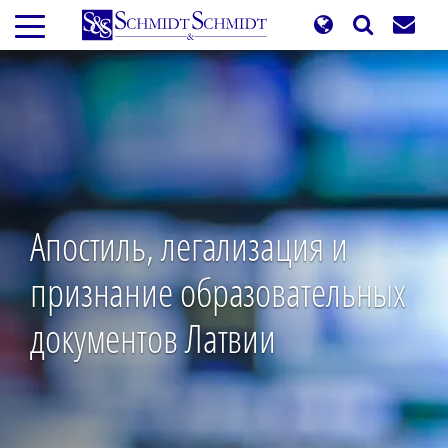
Перейти
к
основному
содержанию
Апостиль, легализация и
признание образовательных
документов Латвии