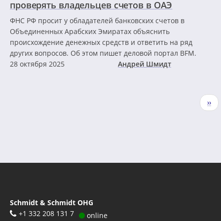
проверять владельцев счетов в ОАЭ
ФНС РФ просит у обладателей банковских счетов в
Объединенных Арабских Эмиратах объяснить
происхождение денежных средств и ответить на ряд
других вопросов. Об этом пишет деловой портал BFM.
28 октября 2025
Андрей Шмидт
Нумерация
Сле
››
страниц
стр
Schmidt & Schmidt OHG
+1 332 208 131 7
online