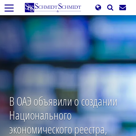
Перейти
к
основному
содержанию
В ОАЭ объявили о создании
Национального
экономического реестра,