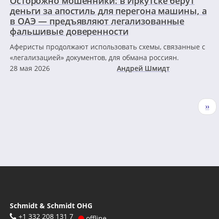
Осторожно мошенники: в Иркутске берут
деньги за апостиль для перегона машины, а
в ОАЭ — предъявляют легализованные
фальшивые доверенности
Аферисты продолжают использовать схемы, связанные с
«легализацией» документов, для обмана россиян.
28 мая 2026
Андрей Шмидт
Нумерация
Сле
››
страниц
стр
Schmidt & Schmidt OHG
+1 332 208 131 7
offline