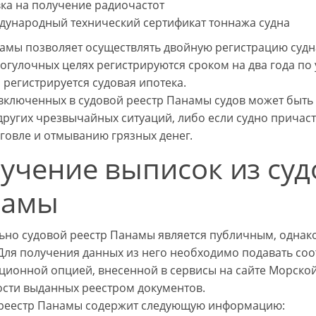
ка на получение радиочастот
дународный технический сертификат тоннажа судна
амы позволяет осуществлять двойную регистрацию судн
рогулочных целях регистрируются сроком на два года п
 регистрируется судовая ипотека.
включенных в судовой реестр Панамы судов может быть 
других чрезвычайных ситуаций, либо если судно причаст
говле и отмыванию грязных денег.
учение выписок из суд
намы
но судовой реестр Панамы является публичным, однако 
 Для получения данных из него необходимо подавать со
ионной опцией, внесенной в сервисы на сайте Морско
сти выданных реестром документов.
реестр Панамы содержит следующую информацию: