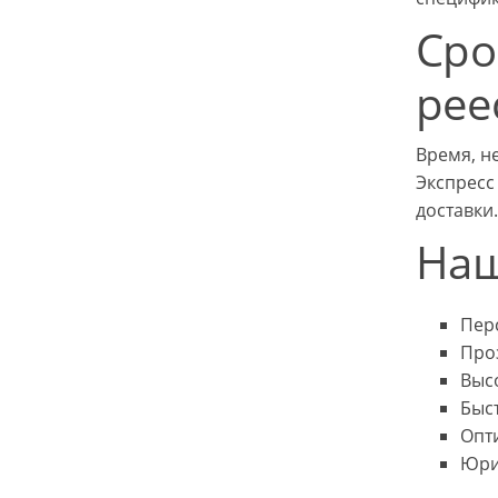
Сро
рее
Время, н
Экспресс
доставки.
Наш
Пер
Про
Выс
Быс
Опт
Юри