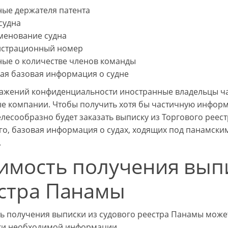
ные держателя патента
судна
менование судна
истрационный номер
ные о количестве членов команды
гая базовая информация о судне
ажений конфиденциальности иностранные владельцы час
 компании. Чтобы получить хотя бы частичную информа
елесообразно будет заказать выписку из Торгового реес
го, базовая информация о судах, ходящих под панамски
.
имость получения выпи
стра Панамы
ь получения выписки из судового реестра Панамы может 
ки необходимой информации.