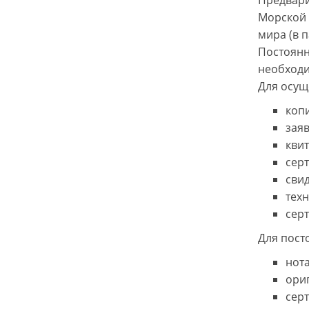
Предвари
Морской 
мира (в п
Постоянн
необходи
Для осущ
коп
зая
кви
серт
свид
тех
серт
Для пост
нот
ори
сер