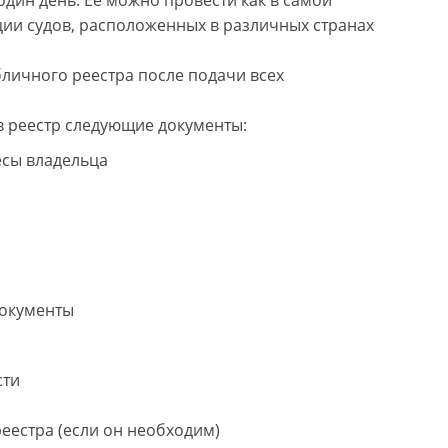
дин день. Ее можно провести как в самой
ции судов, расположенных в различных странах
личного реестра после подачи всех
в реестр следующие документы:
есы владельца
документы
сти
еестра (если он необходим)