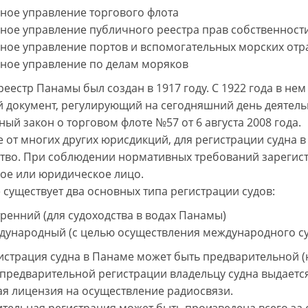
вное управление торгового флота
ное управление публичного реестра прав собственности
вное управление портов и вспомогательных морских отр
вное управление по делам моряков
реестр Панамы был создан в 1917 году. С 1922 года в не
 документ, регулирующий на сегодняшний день деятельн
ый закон о торговом флоте №57 от 6 августа 2008 года.
е от многих других юрисдикций, для регистрации судна 
тво. При соблюдении нормативных требований зарегис
ое или юридическое лицо.
 существует два основных типа регистрации судов:
ренний (для судоходства в водах Панамы)
дународный (с целью осуществления международного су
истрация судна в Панаме может быть предварительной (н
 предварительной регистрации владельцу судна выдает
я лицензия на осуществление радиосвязи.