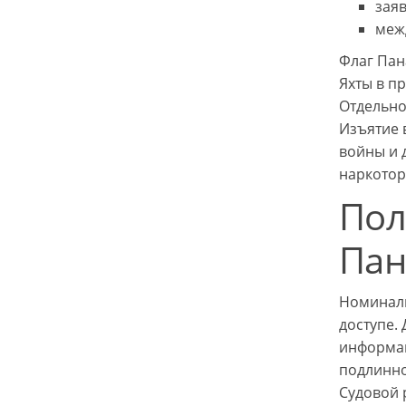
заяв
меж
Флаг Пан
Яхты в п
Отдельно
Изъятие 
войны и 
наркотор
Пол
Па
Номиналь
доступе.
информац
подлинно
Судовой 