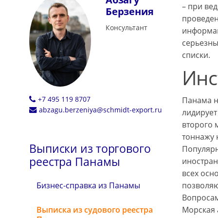
– при ве
Берзения
проведен
Консультант
информац
серьезны
списки.
Инс
+7 495 119 8707
Панама н
abzagu.berzeniya@schmidt-export.ru
лидирует
второго 
тоннажу 
Выписки из торгового
Популярн
реестра Панамы
иностран
всех осн
позволяю
Бизнес-справка из Панамы
Вопросам
Морская 
Выписка из судового реестра