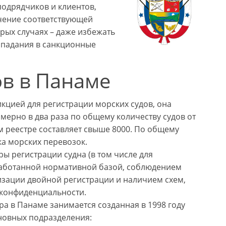
подрядчиков и клиентов,
чение соответствующей
рых случаях – даже избежать
опадания в санкционные
ов в Панаме
цией для регистрации морских судов, она
мерно в два раза по общему количеству судов от
ом реестре составляет свыше 8000. По общему
а морских перевозок.
ы регистрации судна (в том числе для
работанной нормативной базой, соблюдением
зации двойной регистрации и наличием схем,
 конфиденциальности.
а в Панаме занимается созданная в 1998 году
новных подразделения: