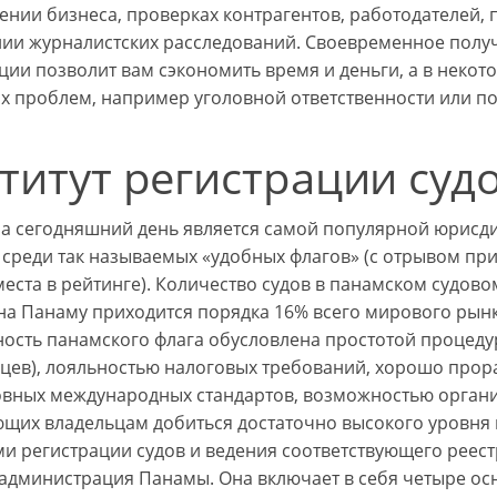
дении бизнеса, проверках контрагентов, работодателей, 
ии журналистских расследований. Своевременное полу
ии позволит вам сэкономить время и деньги, а в некото
х проблем, например уголовной ответственности или п
титут регистрации суд
а сегодняшний день является самой популярной юрисдик
 среди так называемых «удобных флагов» (с отрывом при
места в рейтинге). Количество судов в панамском судов
на Панаму приходится порядка 16% всего мирового рынк
ость панамского флага обусловлена простотой процедур
цев), лояльностью налоговых требований, хорошо про
овных международных стандартов, возможностью органи
щих владельцам добиться достаточно высокого уровня
и регистрации судов и ведения соответствующего реестр
администрация Панамы. Она включает в себя четыре ос