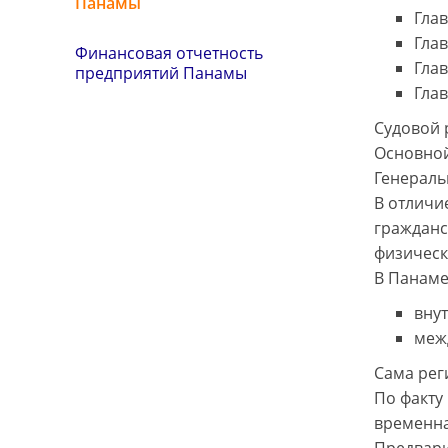
Панамы
Гла
Глав
Финансовая отчетность
Гла
предприятий Панамы
Гла
Судовой 
Основной
Генеральн
В отличи
гражданс
физическ
В Панаме
внут
меж
Сама рег
По факту
временна