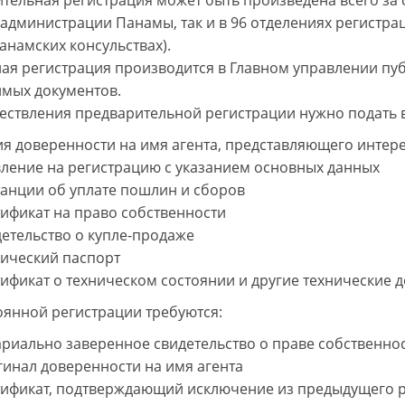
тельная регистрация может быть произведена всего за о
администрации Панамы, так и в 96 отделениях регистра
анамских консульствах).
ая регистрация производится в Главном управлении пуб
мых документов.
ествления предварительной регистрации нужно подать 
ия доверенности на имя агента, представляющего интер
вление на регистрацию с указанием основных данных
танции об уплате пошлин и сборов
ификат на право собственности
етельство о купле-продаже
нический паспорт
ификат о техническом состоянии и другие технические 
оянной регистрации требуются:
ариально заверенное свидетельство о праве собственно
гинал доверенности на имя агента
тификат, подтверждающий исключение из предыдущего р