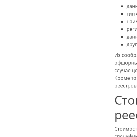
дан
тип 
наи
рег
дан
дру
Из сообр
офшорные
случае ц
Кроме то
реестров
Сто
рее
Стоимост
специфи