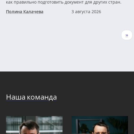
как правильно подготовить документ для других стран.
Полина Калачева
3 августа 2026
Нумерация
Сле
››
страниц
стр
Наша команда