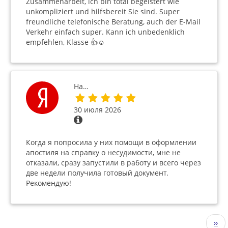
Zusammenarbeit, ich bin total begeistert wie
unkompliziert und hilfsbereit Sie sind. Super
freundliche telefonische Beratung, auch der E-Mail
Verkehr einfach super. Kann ich unbedenklich
empfehlen, Klasse 👍☺️
На…
30 июля 2026
Когда я попросила у них помощи в оформлении
апостиля на справку о несудимости, мне не
отказали, сразу запустили в работу и всего через
две недели получила готовый документ.
Рекомендую!
Нумерация
Сле
››