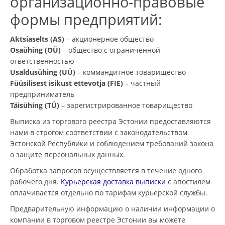
организационно-правовые
формы предприятий:
Aktsiaselts (AS)
– акционерное общество
Osaühing (OÜ)
– общество с ограниченной
ответственностью
Usaldusühing (UÜ)
– коммандитное товарищество
Füüsilisest isikust ettevotja (FIE)
– частный
предприниматель
Täisühing (TÜ)
– зарегистрированное товарищество
Выписка из торгового реестра Эстонии предоставляются
нами в строгом соответствии с законодательством
Эстонской Республики и соблюдением требований закона
о защите персональных данных.
Обработка запросов осуществляется в течение одного
рабочего дня.
Курьерская доставка выписки
с апостилем
оплачивается отдельно по тарифам курьерской службы.
Предварительную информацию о наличии информации о
компании в торговом реестре Эстонии вы можете