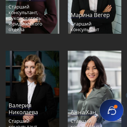
Старший
консультант,
Марина Вегер
руководитель
юридического
Старший
отдела
консультант
Валерия
Николаева
Анна Хан
Старший
Старший
консультант
консультант