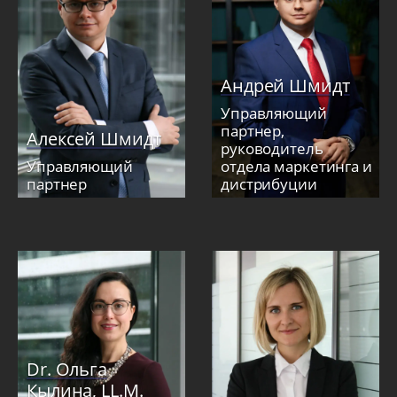
Андрей Шмидт
Управляющий
партнер,
Алексей Шмидт
руководитель
Управляющий
отдела маркетинга и
партнер
дистрибуции
Dr. Ольга
Кылина, LL.M.