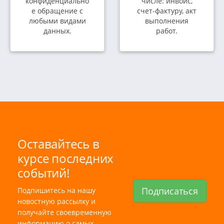
конфиденциально
числе: инвойс,
е обращение с
счет-фактуру, акт
любыми видами
выполнения
данных.
работ.
Оставайтесь в
курсе последних
событий!
Подписаться
Подпишитесь на нашу
новостную рассылку и
получайте своевременную
информацию о самых