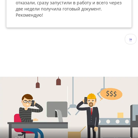
отказали, сразу запустили в работу и всего через
две недели получила готовый документ.
Рекомендую!
Нумерация
Сле
››
страниц
стр