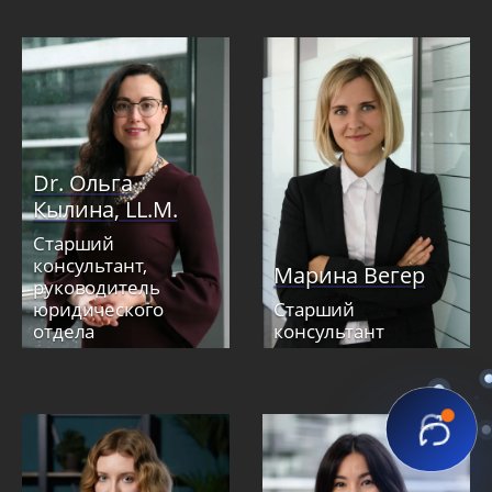
Dr. Ольга
Кылина, LL.M.
Старший
консультант,
Марина Вегер
руководитель
юридического
Старший
отдела
консультант