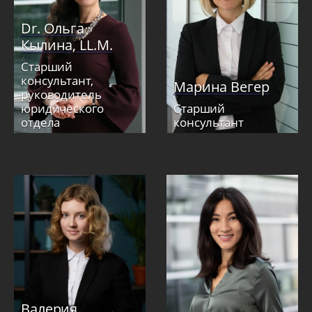
Dr. Ольга
Кылина, LL.M.
Старший
консультант,
Марина Вегер
руководитель
юридического
Старший
отдела
консультант
Валерия