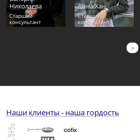
Николаева
Анна Хан
Старший
Старший
консультант
консультант
Нумерация
Сле
››
страниц
стр
Наши клиенты - наша гордость