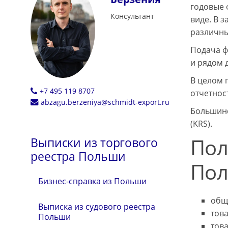
годовые 
Консультант
виде. В 
различны
Подача ф
и рядом 
В целом 
+7 495 119 8707
отчетнос
abzagu.berzeniya@schmidt-export.ru
Большинс
(KRS).
Пол
Выписки из торгового
реестра Польши
Пол
Бизнес-справка из Польши
общ
Выписка из судового реестра
тов
Польши
тов