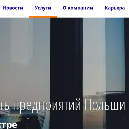
Новости
Услуги
О компании
Карьера
сть предприятий Польши
стре