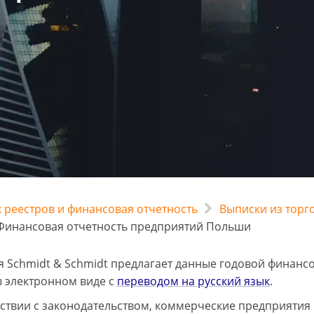
 реестров и финансовая отчетность
Выписки из торг
инансовая отчетность предприятий Польши
 Schmidt & Schmidt предлагает данные годовой финанс
 электронном виде с
переводом на русский язык
.
тствии с законодательством, коммерческие предприятия