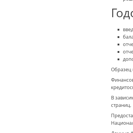
Год
вве
бал
отче
отч
доп
Образец 
Финансов
кредитос
В зависи
страниц.
Предоста
Национал