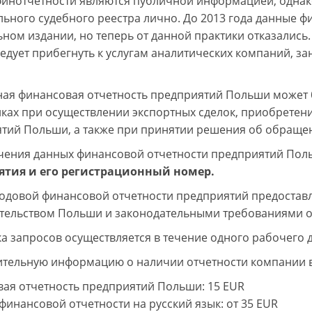
инотчетности являются публичной информацией, однако 
ьного судебного реестра лично. До 2013 года данные 
ном издании, но теперь от данной практики отказались.
ледует прибегнуть к услугам аналитических компаний,
ая финансовая отчетность предприятий Польши может 
иках при осуществлении экспортных сделок, приобретени
тий Польши, а также при принятии решения об обращен
чения данных финансовой отчетности предприятий По
ятия и его регистрационный номер.
одовой финансовой отчетности предприятий предоставля
тельством Польши и законодательными требованиями о
а запросов осуществляется в течение одного рабочего д
тельную информацию о наличии отчетности компании вы
ая отчетность предприятий Польши
: 15 EUR
финансовой отчетности на русский язык
: от 35 EUR