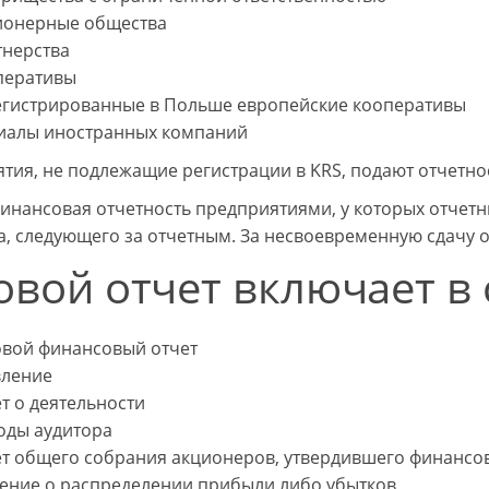
ионерные общества
тнерства
перативы
егистрированные в Польше европейские кооперативы
иалы иностранных компаний
тия, не подлежащие регистрации в KRS, подают отчетно
инансовая отчетность предприятиями, у которых отчетны
а, следующего за отчетным. За несвоевременную сдачу 
овой отчет включает в 
овой финансовый отчет
вление
т о деятельности
оды аудитора
ет общего собрания акционеров, утвердившего финансо
ение о распределении прибыли либо убытков