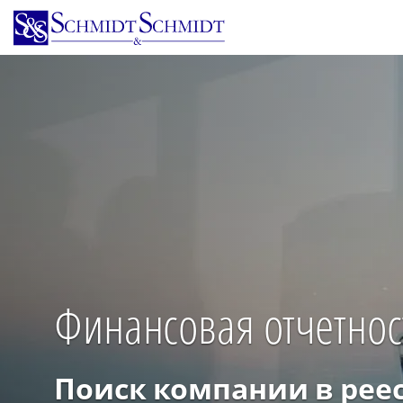
Перейти
к
основному
содержанию
Финансовая отчетно
Поиск компании в рее