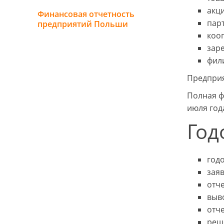
акц
Финансовая отчетность
пар
предприятий Польши
коо
зар
фил
Предприя
Полная ф
июля год
Год
год
зая
отче
выв
отч
реш