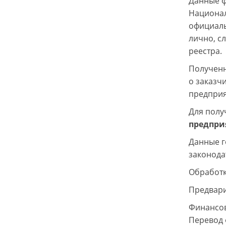
Данные ф
Национал
официаль
лично, с
реестра.
Полученн
о заказч
предприя
Для полу
предпри
Данные г
законода
Обработк
Предвари
Финансов
Перевод 