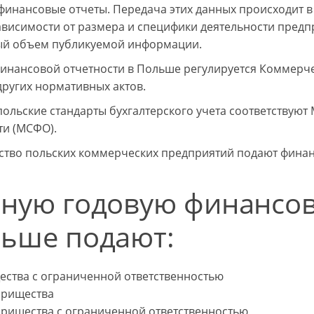
финансовые отчеты. Передача этих данных происходит 
зависимости от размера и специфики деятельности пред
й объем публикуемой информации.
инансовой отчетности в Польше регулируется Коммерче
других нормативных актов.
польские стандарты бухгалтерского учета соответству
ти (МСФО).
тво польских коммерческих предприятий подают финан
ную годовую финансов
ьше подают:
ества с ограниченной ответственностью
арищества
арищества с ограниченной ответственностью