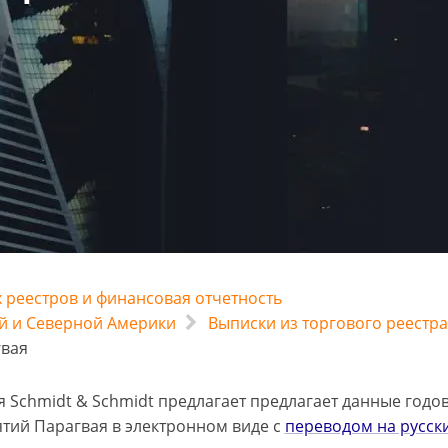
 реестров и финансовая отчетность
й и Северной Америки
Выписки из торгового реестр
гвая
 Schmidt & Schmidt предлагает предлагает данные годо
тий Парагвая в электронном виде с
переводом на русск