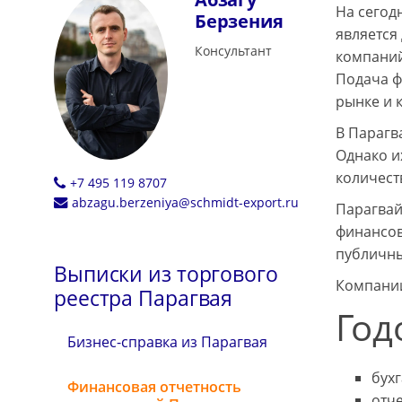
На сегод
Берзения
является
Консультант
компаний
Подача ф
рынке и 
В Парагв
Однако и
количест
+7 495 119 8707
abzagu.berzeniya@schmidt-export.ru
Парагвай
финансов
публичн
Выписки из торгового
Компании
реестра Парагвая
Год
Бизнес-справка из Парагвая
бухг
Финансовая отчетность
отче