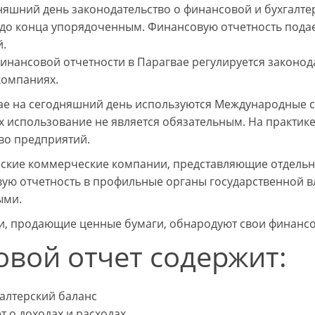
няшний день законодательство о финансовой и бухгалте
 до конца упорядоченным. Финансовую отчетность подае
.
инансовой отчетности в Парагвае регулируется законод
компаниях.
ае на сегодняшний день используются Международные с
х использование не является обязательным. На практик
во предприятий.
ские коммерческие компании, представляющие отдельн
ую отчетность в профильные органы государственной вл
ыми.
, продающие ценные бумаги, обнародуют свои финансо
овой отчет содержит:
алтерский баланс
т о доходах и расходах