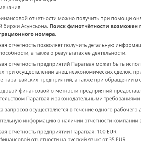
мечания
инансовой отчетности можно получить при помощи онла
 биржи Асунсьона.
Поиск финотчётности возможен 
страционного номера.
ая отчетность позволяет получить детальную информац
особности, а также о результатах ее деятельности.
ая отчетность предприятий Парагвая может быть испо
ах при осуществлении внешнеэкономических сделок, при
ле парагвайских предприятий, а также при обращении в 
одовой финансовой отчетности предприятий предоставля
тельством Парагвая и законодательными требованиями 
а запросов осуществляется в течение одного рабочего д
тельную информацию о наличии отчетности компании вы
ая отчетность предприятий Парагвая
: 100 EUR
финансовой отчетности на русский язык
: от 35 EUR