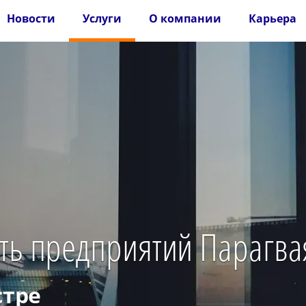
Новости
Услуги
О компании
Карьера
ть предприятий Парагва
стре