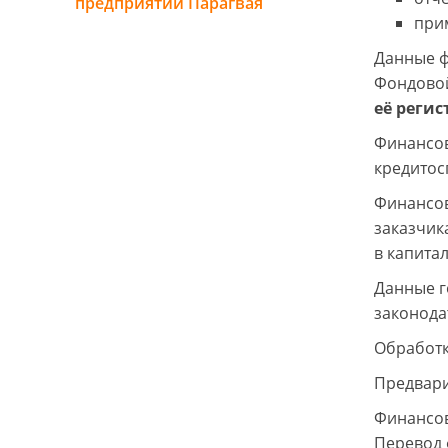
предприятий Парагвая
при
Данные ф
Фондовой
её реги
Финансов
кредитосп
Финансов
заказчик
в капита
Данные г
законода
Обработк
Предвари
Финансов
Перевод 