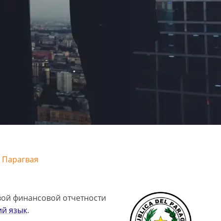
а Парагвая
вой финансовой отчетности
ий язык
.