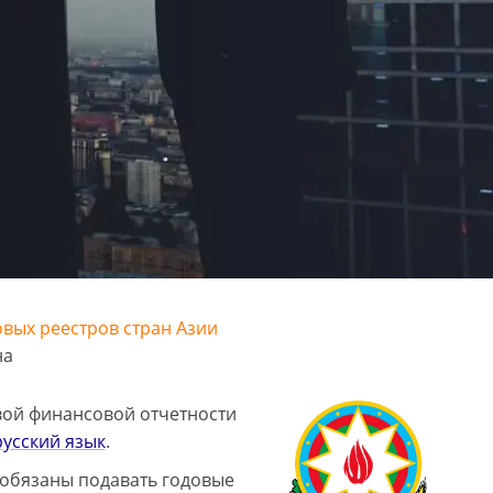
овых реестров стран Азии
на
вой финансовой отчетности
усский язык
.
 обязаны подавать годовые