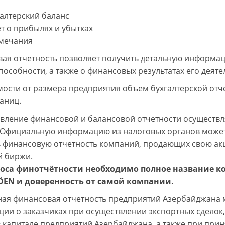
алтерский баланс
т о прибылях и убытках
мечания
ая отчетность позволяет получить детальную информац
пособности, а также о финансовых результатах его деяте
мости от размера предприятия объем бухгалтерской отче
раниц.
вление финансовой и балансовой отчетности осуществ
 Официальную информацию из налоговых органов может 
 финансовую отчетность компаний, продающих свою ак
 биржи.
роса финотчётности необходимо полное название к
ÖEN и доверенность от самой компании.
ая финансовая отчетность предприятий Азербайджана 
ии о заказчиках при осуществлении экспортных сделок,
в капитале предприятий Азербайджана, а также при пр