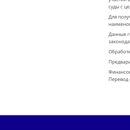
суды с ц
Для полу
наименов
Данные г
законода
Обработк
Предвари
Финансов
Перевод 