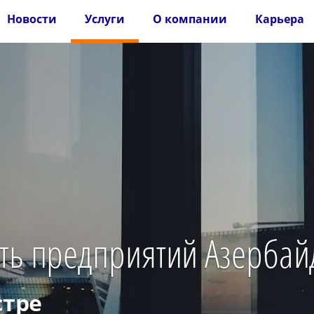
Новости
Услуги
О компании
Карьера
сть предприятий Азерба
стре