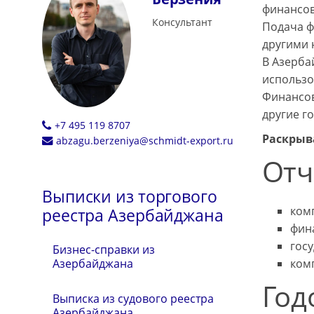
финансов
Консультант
Подача ф
другими 
В Азерба
использо
Финансов
другие г
+7 495 119 8707
Раскрыв
abzagu.berzeniya@schmidt-export.ru
Отч
Выписки из торгового
ком
реестра Азербайджана
фин
гос
Бизнес-справки из
ком
Азербайджана
Год
Выписка из судового реестра
Азербайджана