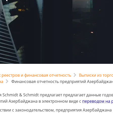
 реестров и финансовая отчетность
Выписки из торг
на
Финансовая отчетность предприятий Азербайджа
 Schmidt & Schmidt предлагает предлагает данные годо
тий Азербайджана в электронном виде с
переводом на р
тствии с законодательством, предприятия Азербайджана