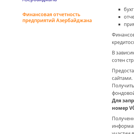
бухг
Финансовая отчетность
отче
предприятий Азербайджана
при
Финансов
кредитос
В зависи
сотен ст
Предоста
сайтами.
Получить
фондовой
Для зап
номер V
Полученн
информац
участии 