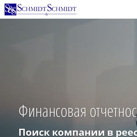
Перейти
к
основному
содержанию
Финансовая отчетно
Поиск компании в рее