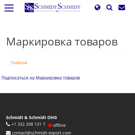
Перейти
к
основному
содержанию
Маркировка товаров
Главная
Подписаться на Маркировка товаров
Schmidt & Schmidt OHG
+1 332 208 131 7
offline
contact@schmidt-export.com