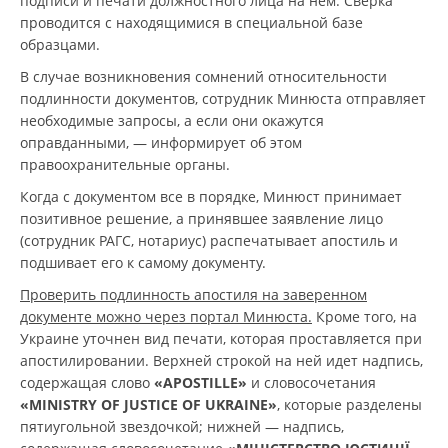
подписи и печати должностного лица на нем. Сверка
проводится с находящимися в специальной базе
образцами.
В случае возникновения сомнений относительности
подлинности документов, сотрудник Минюста отправляет
необходимые запросы, а если они окажутся
оправданными, — информирует об этом
правоохранительные органы.
Когда с документом все в порядке, Минюст принимает
позитивное решение, а принявшее заявление лицо
(сотрудник РАГС, нотариус) распечатывает апостиль и
подшивает его к самому документу.
Проверить подлинность апостиля на заверенном
документе можно через портал Минюста.
Кроме того, на
Украине уточнен вид печати, которая проставляется при
апостилировании. Верхней строкой на ней идет надпись,
содержащая слово
«APOSTILLE»
и словосочетания
«MINISTRY OF JUSTICE OF UKRAINE»
, которые разделены
пятиугольной звездочкой; нижней — надпись,