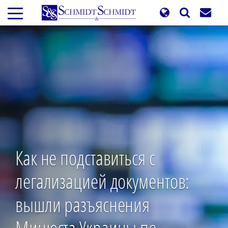
Перейти
к
основному
содержанию
Как не подставиться с
легализацией документов:
вышли разъяснения