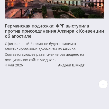
Германская подножка: ФРГ выступила
против присоединения Алжира к Конвенции
об апостиле
Официальный Берлин не будет принимать
апостилированные документы из Алжира.
Соответствующее разъяснение размещено на
официальном сайте МИД ФРГ.
4 мая 2026
Андрей Шмидт
Нумерация
Сле
››
страниц
стр