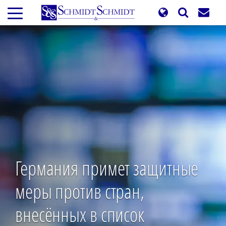
Перейти
к
основному
содержанию
Германия примет защитные
меры против стран,
внесённых в список