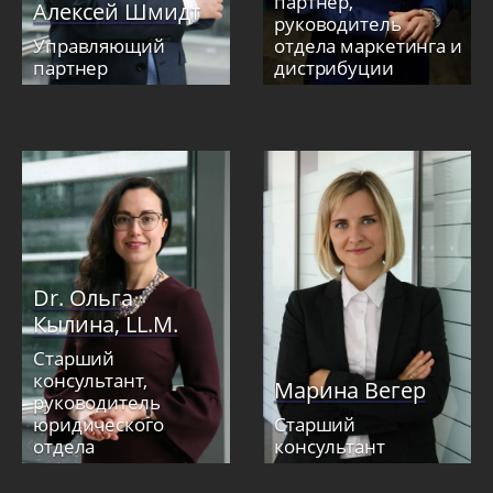
партнер,
Алексей Шмидт
руководитель
Управляющий
отдела маркетинга и
партнер
дистрибуции
Dr. Ольга
Кылина, LL.M.
Старший
консультант,
Марина Вегер
руководитель
юридического
Старший
отдела
консультант