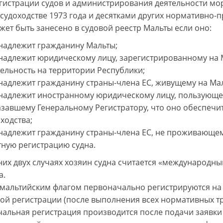
гистрации судов и администрирования деятельности мор
судоходстве 1973 года и десятками других нормативно-п
жет быть занесено в судовой реестр Мальты если оно:
надлежит гражданину Мальты;
надлежит юридическому лицу, зарегистрированному на 
ельность на территории Республики;
надлежит гражданину страны-члена ЕС, живущему на Мал
надлежит иностранному юридическому лицу, пользующе
азавшему Генеральному Регистратору, что оно обеспечи
ходства;
надлежит гражданину страны-члена ЕС, не проживающем
тную регистрацию судна.
них двух случаях хозяин судна считается «международны
а.
 мальтийским флагом первоначально регистрируются н
ой регистрации (после выполнения всех нормативных т
альная регистрация производится после подачи заявки 