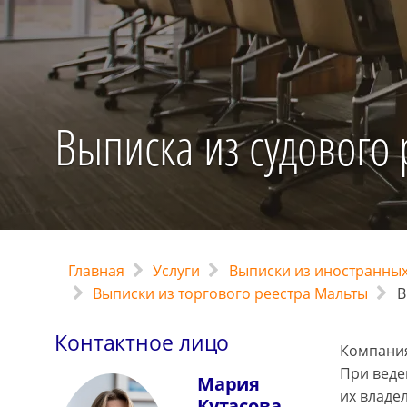
Выписка из судового
Главная
Услуги
Выписки из иностранных
Выписки из торгового реестра Мальты
В
Контактное лицо
Компания
При веде
Мария
их владе
Кутасова