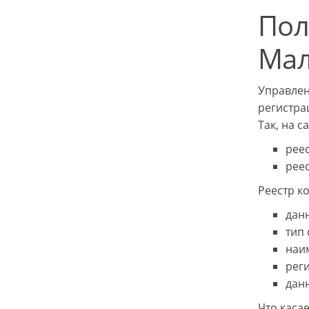
Пол
Ма
Управлен
регистра
Так, на с
реес
рее
Реестр к
дан
тип 
наи
рег
дан
Что касае