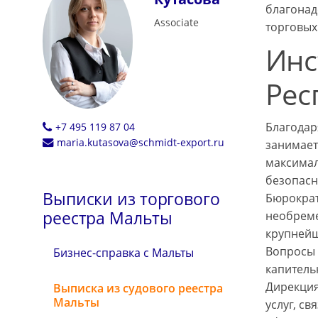
благонад
Associate
торговых
Инс
Рес
Благодар
+7 495 119 87 04
maria.kutasova@schmidt-export.ru
занимает
максимал
безопасн
Выписки из торгового
Бюрократ
реестра Мальты
необреме
крупнейш
Вопросы 
Бизнес-справка с Мальты
капитель
Дирекция
Выписка из судового реестра
Мальты
услуг, с