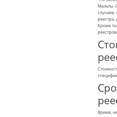
Мальты. 
случаев,
реестра,
Кроме то
реестров
Сто
рее
Стоимост
специфи
Сро
рее
Время, н