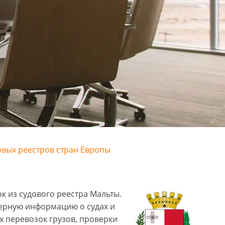
овых реестров стран Европы
к из судового реестра Мальты.
верную информацию о судах и
х перевозок грузов, проверки