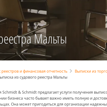
 реестра Мальты
 реестров и финансовая отчетность
Выписки из торг
ыписка из судового реестра Мальты
 Schmidt & Schmidt предлагает услуги получения выписо
нии бизнеса часто бывает важно иметь полную и досто
льцах. Она может пригодиться для организации надежны