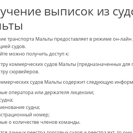
учение выписок из суд
льты
ие транспорта Мальты предоставляет в режиме он-лайн д
цией судов.
айте можно получить доступ к:
тру коммерческих судов Мальты (предназначенных для па
стру сюрвейеров.
оммерческих судов Мальты содержит следующую инфор
ные оператора или держателя лицензии;
судна;
менование судна;
истрационный номер;
ные о количестве членов команды.
тся данных реестра торговых судов и реестра яхт, то он