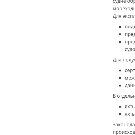
судне об
мореходн
Для эксп
подт
пред
пре
судо
Для полу
серт
меж
дан
В отдельн
яхты
яхты
Законода
происход