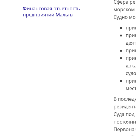
Сфера ре
Финансовая отчетность
морском 
предприятий Мальты
Судно мо
при
при
деят
при
при
док
судо
при
мес
В послед
резидент
Суда под
постоянн
Первонач