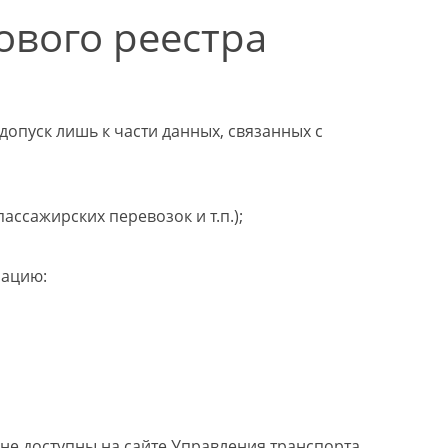
ового реестра
опуск лишь к части данных, связанных с
ссажирских перевозок и т.п.);
мацию:
и не доступны на сайте Управления транспорта