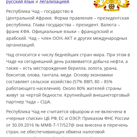
русский язык
и
легализацией
.
Республика Чад – государство в
Центральной Африке. Форма правления – президентская
республика. Глава государства – президент. Валюта –
франк КФА. Официальные языки – французский и
арабский. Чад – член ООН, АКТ и других международных
организаций.
Чад относится к числу беднейших стран мира. При этом в
Чаде на сегодняшний день развивается добыча нефти, а
также – есть месторождения берилла, золота, урана,
бокситов, олова, тантала, меди. Основу экономики
составляет сельское хозяйство (57% ВВП, 80 – 85%
работающего населения). Около 80% жителей страны
живут за чертой бедности. Крупнейший внешнеторговый
партнер Чада – США.
Республика Чад не считается офшором и не включена в
«черные списки» ЦБ РФ, ЕС и ОЭСР. Приказом ФНС России
от 30.09.2016 № ММВ-7-17/527@ она внесена в перечень
стран, не обеспечивающих обмена налоговой