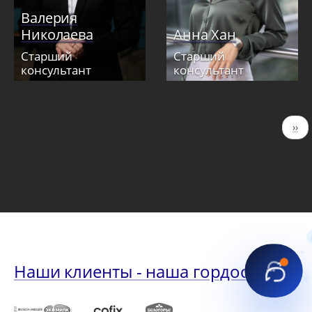
Валерия
Николаева
Анна Хан
Старший
Старший
консультант
консультант
Нумерация
Сле
››
страниц
стр
Наши клиенты - наша гордость