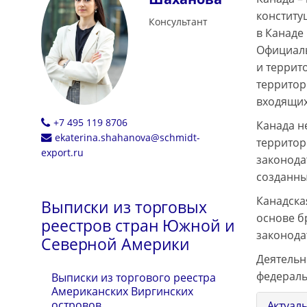
конститу
Консультант
в Канаде
Официаль
и террит
территор
входящих
+7 495 119 8706
Канада н
ekaterina.shahanova@schmidt-
территор
export.ru
законода
созданны
Канадска
Выписки из торговых
основе б
реестров стран Южной и
законода
Северной Америки
Деятельн
федераль
Выписки из торгового реестра
Американских Виргинских
островов
Актуал