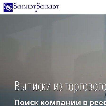
Перейти
к
основному
содержанию
Выписки из торговог
Поиск компании в рее