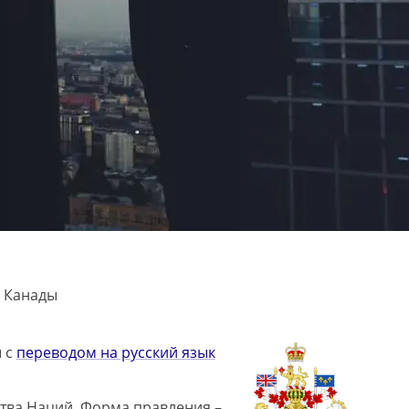
а Канады
ы с
переводом на русский язык
ства Наций. Форма правления –