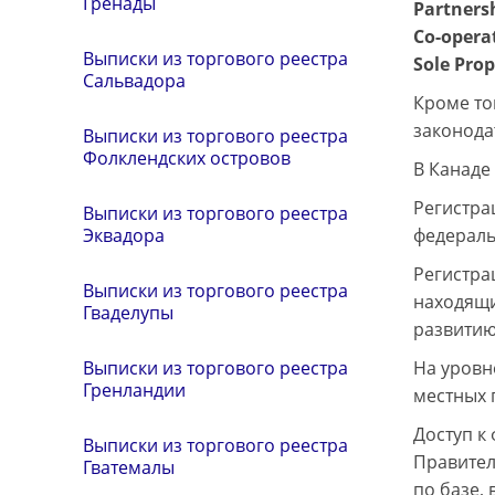
Гренады
Partners
Co-opera
Выписки из торгового реестра
Sole Prop
Сальвадора
Кроме то
законода
Выписки из торгового реестра
Фолклендских островов
В Канаде
Регистра
Выписки из торгового реестра
федераль
Эквадора
Регистра
Выписки из торгового реестра
находящи
Гваделупы
развитию
На уровн
Выписки из торгового реестра
Гренландии
местных 
Доступ к
Выписки из торгового реестра
Правител
Гватемалы
по базе,