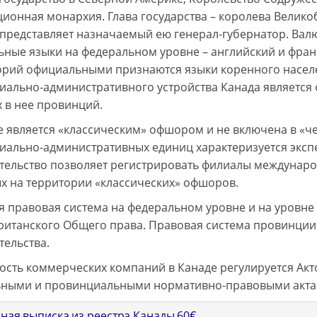
ционная монархия. Глава государства – королева Великоб
 представляет назначаемый ею генерал-губернатор. Валю
ные языки на федеральном уровне – английский и фран
орий официальными признаются языки коренного насел
иально-административного устройства Канада являет
 в нее провинций.
е является «классическим» офшором и не включена в «че
иально-административных единиц характеризуется экспер
тельство позволяет регистрировать филиалы международн
х на территории «классических» офшоров.
я правовая система на федеральном уровне и на уровн
ританского Общего права. Правовая система провинции 
тельства.
ость коммерческих компаний в Канаде регулируется Акт
ными и провинциальными нормативно-правовыми акта
ьная выписка из реестра Канады
60
€