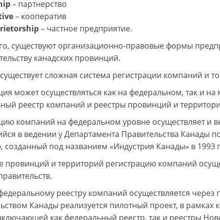
hip
– партнерство
tive
– кооператив
rietorship
– частное предприятие.
го, существуют организационно-правовые формы предпр
тельству канадских провинций.
 существует сложная система регистрации компаний и то
ция может осуществляться как на федеральном, так и на 
ный реестр компаний и реестры провинций и территори
цию компаний на федеральном уровне осуществляет и ве
йся в ведении у Департамента Правительства Канады п
, созданный под названием «Индустрия Канады» в 1993 г
е провинций и территорий регистрацию компаний осуще
правительств.
 федеральному реестру компаний осуществляется через п
ьством Канады реализуется пилотный проект, в рамках 
 включающей как федеральный реестр, так и реестры Нов