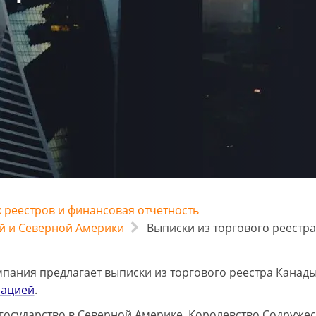
 реестров и финансовая отчетность
й и Северной Америки
Выписки из торгового реестр
пания предлагает выписки из торгового реестра Канад
зацией
.
 государство в Северной Америке, Королевство Содруже