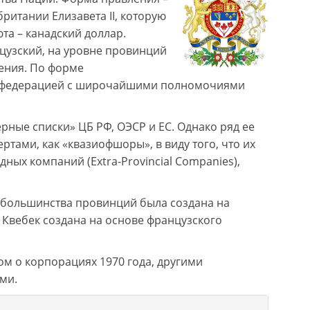
ритании Елизавета II, которую
та – канадский доллар.
цузский, на уровне провинций
ения. По форме
ся федерацией с широчайшими полномочиями
рные списки» ЦБ РФ, ОЭСР и ЕС. Однако ряд ее
тами, как «квазиофшоры», в виду того, что их
ых компаний (Extra-Provincial Companies),
е большинства провинций была создана на
Квебек создана на основе французского
ом о корпорациях 1970 года, другими
ми.