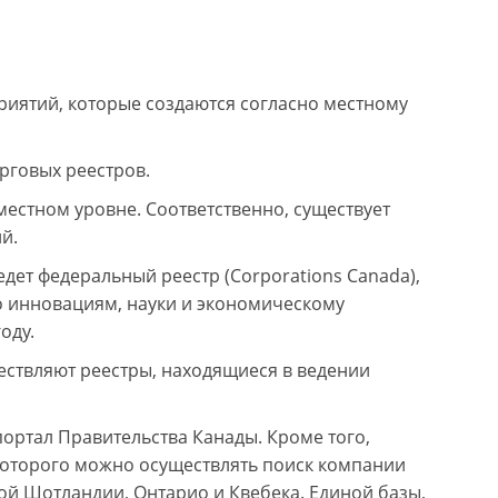
иятий, которые создаются согласно местному
рговых реестров.
местном уровне. Соответственно, существует
й.
дет федеральный реестр (Corporations Canada),
о инновациям, науки и экономическому
оду.
ствляют реестры, находящиеся в ведении
ортал Правительства Канады. Кроме того,
которого можно осуществлять поиск компании
ой Шотландии, Онтарио и Квебека. Единой базы,