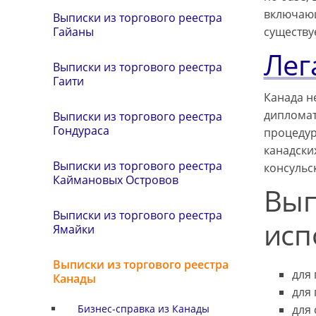
включающ
Выписки из торгового реестра
существуе
Гайаны
Лег
Выписки из торгового реестра
Гаити
Канада н
дипломат
Выписки из торгового реестра
Гондураса
процедур
канадски
Выписки из торгового реестра
консульс
Каймановых Островов
Вып
Выписки из торгового реестра
исп
Ямайки
Выписки из торгового реестра
для
Канады
для 
для
Бизнес-справка из Канады