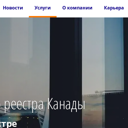
Новости
Услуги
О компании
Карьера
о реестра Канады
стре