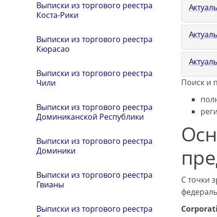
Выписки из торгового реестра
Актуаль
Коста-Рики
Актуал
Выписки из торгового реестра
Кюрасао
Актуаль
Выписки из торгового реестра
Поиск и 
Чили
пол
Выписки из торгового реестра
рег
Доминиканской Республики
Осн
Выписки из торгового реестра
пре
Доминики
Выписки из торгового реестра
С точки 
Гвианы
федераль
Corporat
Выписки из торгового реестра