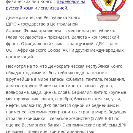
физических лиц Конго с
переводом на
русский язык
и
легализацией
.
Демократическая Республика Конго
(ДРК) – государство в Центральной
Африке. Форма правления – смешанная республика.
Глава государства – президент. Валюта – конголезский
франк. Официальный язык – французский. ДРК – член
ООН, Африканского Союза, АКТ и других международных
организаций.
Несмотря на то, что Демократическая Республика Конго
обладает одними из богатейших недр на планете
(крупнейшие в мире запасы кобальта, тантала, германия,
алмазов; крупнейшие на континенте запасы урана,
вольфрама, меди, цинка, олова, бериллия, лития; крупные
месторождения золота, серебра, бокситов, железа, угля,
нефти, малахита), ДРК является одной из беднейших и
наименее экономически развитых стран в мире. Ведущая
отрасль экономики – сельское хозяйство (37,5% ВВП по
оценке Всемирного банка). Экономические проблемы ДРК
связаны с политической нестабильностью.