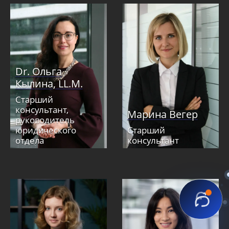
Dr. Ольга
Кылина, LL.M.
Старший
консультант,
Марина Вегер
руководитель
юридического
Старший
отдела
консультант