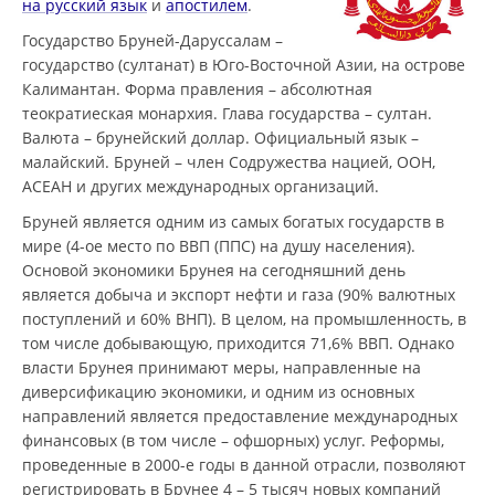
на русский язык
и
апостилем
.
Государство Бруней-Даруссалам –
государство (султанат) в Юго-Восточной Азии, на острове
Калимантан. Форма правления – абсолютная
теократиеская монархия. Глава государства – султан.
Валюта – брунейский доллар. Официальный язык –
малайский. Бруней – член Содружества нацией, ООН,
АСЕАН и других международных организаций.
Бруней является одним из самых богатых государств в
мире (4-ое место по ВВП (ППС) на душу населения).
Основой экономики Брунея на сегодняшний день
является добыча и экспорт нефти и газа (90% валютных
поступлений и 60% ВНП). В целом, на промышленность, в
том числе добывающую, приходится 71,6% ВВП. Однако
власти Брунея принимают меры, направленные на
диверсификацию экономики, и одним из основных
направлений является предоставление международных
финансовых (в том числе – офшорных) услуг. Реформы,
проведенные в 2000-е годы в данной отрасли, позволяют
регистрировать в Брунее 4 – 5 тысяч новых компаний