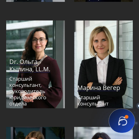
Dr. Ольга
Кылина, LL.M.
Старший
консультант,
Марина Вегер
руководитель
юридического
Старший
отдела
консультант