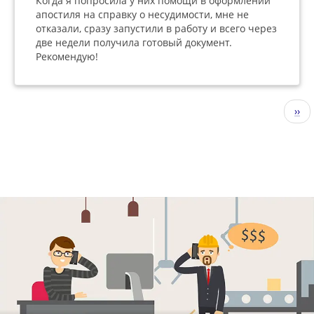
Когда я попросила у них помощи в оформлении
апостиля на справку о несудимости, мне не
отказали, сразу запустили в работу и всего через
две недели получила готовый документ.
Рекомендую!
Нумерация
Сле
››
страниц
стр