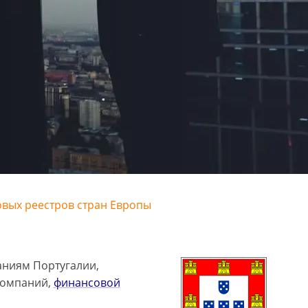
овых реестров стран Европы
аниям Португалии,
компаний,
финансовой