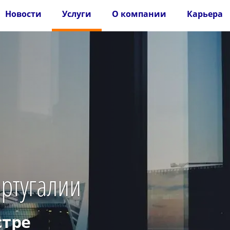
Новости
Услуги
О компании
Карьера
ортугалии
стре