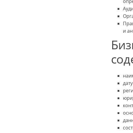
опр
Ауд
Орг
Пра
и а
Биз
сод
наи
дат
рег
юри
кон
осн
дан
сос