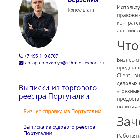
Использу
Консультант
правовых
контраге
английск
Что
+7 495 119 8707
Бизнес-с
abzagu.berzeniya@schmidt-export.ru
представ
Client - 
деловых 
Выписки из торгового
«грязные
реестра Португалии
предоста
политиче
Бизнес-справка из Португалии
Зач
Выписка из судового реестра
Португалии
Работая 