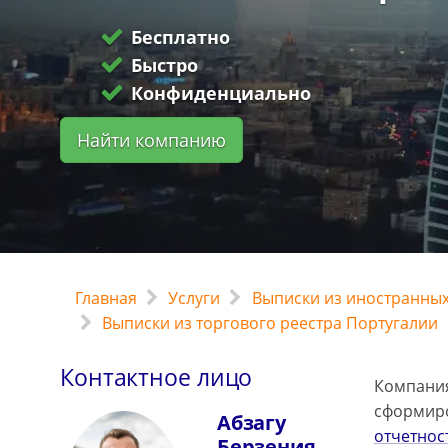
Бесплатно
Быстро
Конфиденциально
Найти компанию
Главная
Услуги
Выписки из иностранных
Выписки из торгового реестра Португалии
Контактное лицо
Компания
сформиро
Абзагу
отчетнос
Берзения