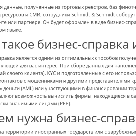
я данные, полученные из торговых реестров, баз финотч
 ресурсов и СМИ, сотрудники Schmidt & Schmidt соберут 
нте или партнере. Он будет оформлен в виде бизнес-спр
ом языке.
 такое бизнес-справка 
правка является одним из оптимальных способов получ
ляющей для вас интерес. При сборе данных для наполнен
знай своего клиента). KYC и подготовленные с его испол
контактов с мошенниками и другими представителями к
» деньги (AML) или участвующими в финансировании тер
вляют возможность вычислить фирмы, находящиеся в с
ски значимыми лицами (PEP).
ем нужна бизнес-справ
на территории иностранных государств или с зарубежными