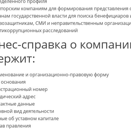
еделенного профиля
иторским компаниям для формирования представления 
анам государственной власти для поиска бенефициаров
возащитникам, СМИ и неправительственным организация
нтикоррупционных расследований
нес-справка о компани
ержит:
менование и организационно-правовую форму
у основания
истрационный номер
дический адрес
тактные данные
овной вид деятельности
ные об уставном капитале
тав правления