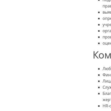
пра
выя
опр
учр
орг
про
оце
Ком
Люб
Фин
Лиц
Слу
Бла
жерт
HR-