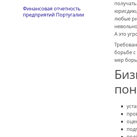
получать
Финансовая отчетность
юрисдикц
предприятий Португалии
любые ри
невольно
А это уг
Требован
борьбе с
мер борь
Биз
пон
уст
пров
оце
под
под