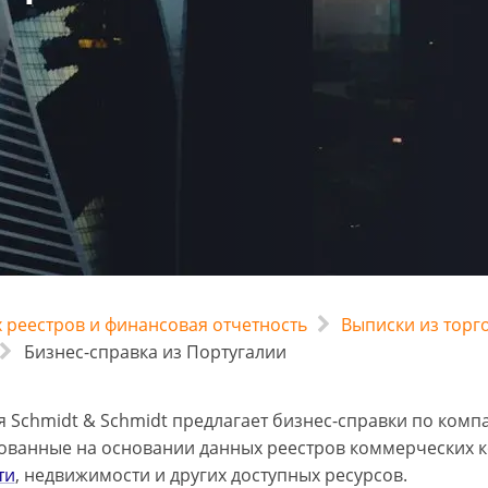
 реестров и финансовая отчетность
Выписки из торг
Бизнес-справка из Португалии
 Schmidt & Schmidt предлагает бизнес-справки по комп
ванные на основании данных реестров коммерческих 
ти
, недвижимости и других доступных ресурсов.