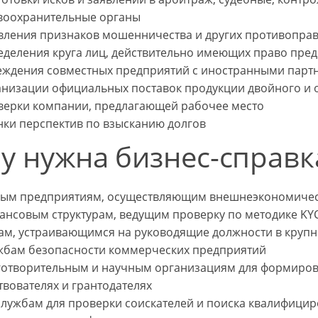
воохранительные органы
вления признаков мошенничества и других противоправ
еделения круга лиц, действительно имеющих право пре
еждения совместных предприятий с иностранными парт
анизации официальных поставок продукции двойного и
верки компании, предлагающей рабочее место
нки перспектив по взысканию долгов
у нужна бизнес-справк
ым предприятиям, осуществляющим внешнеэкономическ
ансовым структурам, ведущим проверку по методике KY
ам, устраивающимся на руководящие должности в круп
жбам безопасности коммерческих предприятий
готворительным и научным организациям для формиров
вователях и грантодателях
службам для проверки соискателей и поиска квалифицир