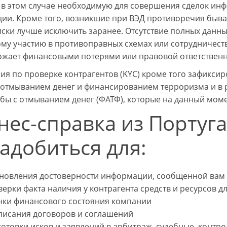
 в этом случае необходимую для совершения сделок инф
ии. Кроме того, возникшие при ВЭД противоречия быва
ски лучше исключить заранее. Отсутствие полных данных
му участию в противоправных схемах или сотрудничеств
рожает финансовыми потерями или правовой ответствен
ия по проверке контрагентов (KYC) кроме того зафиксир
 отмыванием денег и финансированием терроризма и в
бы с отмыванием денег (ФАТФ), которые на данный момен
нес-справка из Португ
адобиться для:
ановления достоверности информации, сообщенной вам
ерки факта наличия у контрагента средств и ресурсов 
нки финансового состояния компании
писания договоров и соглашений
готовки исков и заявлений в арбитраж, судебные, конт