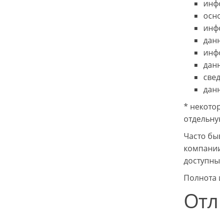
инф
осн
инф
дан
инф
данн
све
дан
* некото
отдельну
Часто бы
компании
доступны
Полнота 
Отл