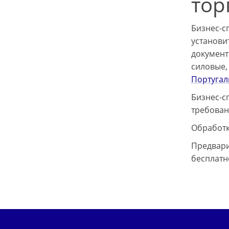
тор
Бизнес-с
установи
документ
силовые,
Португа
Бизнес-с
требован
Обработк
Предвари
бесплатн