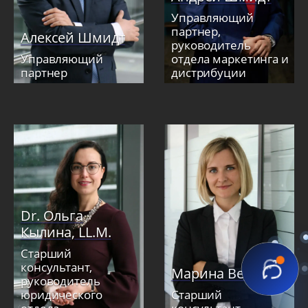
Управляющий
партнер,
Алексей Шмидт
руководитель
Управляющий
отдела маркетинга и
партнер
дистрибуции
Dr. Ольга
Кылина, LL.M.
Старший
консультант,
Марина Вегер
руководитель
юридического
Старший