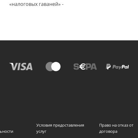
«налоговых гаваней» -
Условия предоставления
Право на отказ от
ьности
услуг
договора