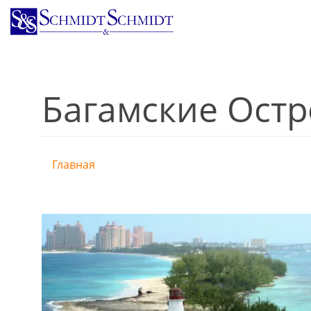
Перейти
к
основному
содержанию
Багамские Остр
Главная