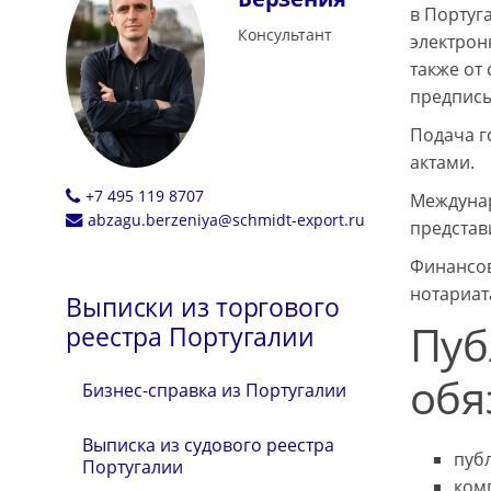
в Португ
Консультант
электрон
также от
предписы
Подача г
актами.
+7 495 119 8707
Междунар
abzagu.berzeniya@schmidt-export.ru
представ
Финансов
нотариат
Выписки из торгового
Пуб
реестра Португалии
обя
Бизнес-справка из Португалии
Выписка из судового реестра
пуб
Португалии
ком