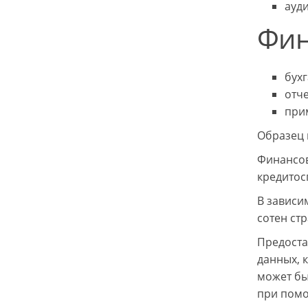
ауди
Фин
бухг
отче
при
Образец 
Финансов
кредитос
В зависи
сотен ст
Предоста
данных, 
может бы
при помо