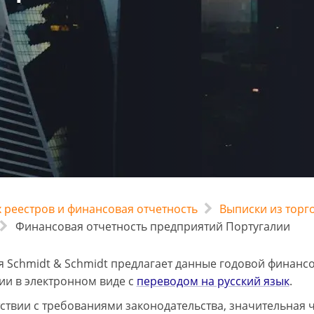
 реестров и финансовая отчетность
Выписки из торг
Финансовая отчетность предприятий Португалии
 Schmidt & Schmidt предлагает данные годовой финанс
ии в электронном виде с
переводом на русский язык
.
тствии с требованиями законодательства, значительная