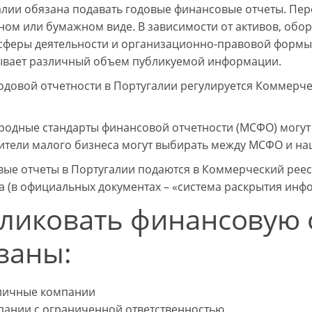
алии обязана подавать годовые финансовые отчеты. Пер
ном или бумажном виде. В зависимости от активов, обор
 сферы деятельности и организационно-правовой формы 
вает различный объем публикуемой информации.
одовой отчетности в Португалии регулируется Коммерч
одные стандарты финансовой отчетности (МСФО) могут 
ители малого бизнеса могут выбирать между МСФО и н
ые отчеты в Португалии подаются в Коммерческий реест
а (в официальных документах – «система раскрытия инф
ликовать финансовую 
заны:
личные компании
пании с ограниченной ответственностью