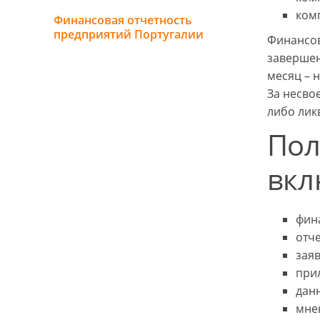
ком
Финансовая отчетность
предприятий Португалии
Финансов
завершен
месяц – н
За несво
либо лик
Пол
вкл
фин
отче
зая
при
дан
мне