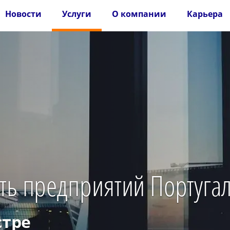
Новости
Услуги
О компании
Карьера
ть предприятий Португа
стре