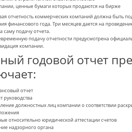
пании, ценные бумаги которых продаются на бирже
ая отчетность коммерческих компаний должна быть под
ия финансового года. Три месяцев дается на проведени
а саму подачу отчета.
евременную подачу отчетности предусмотрена официальн
видация компании.
ный годовой отчет пр
ючает:
ансовый отчет
т руководства
вление должностных лиц компании о соответствии рас
ложения
ные относительно юридической аттестации счетов
ние надзорного органа