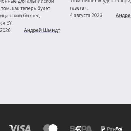
этом пишет «Судебно-юри
онные для альпийской
газета».
 том, как теперь будет
4 августа 2026
Андре
йцарский бизнес,
ся EY.
 2026
Андрей Шмидт