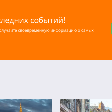
следних событий!
получайте своевременную информацию о самых