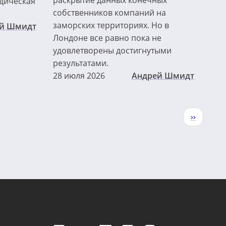
дическая
собственников компаний на
заморских территориях. Но в
й Шмидт
Лондоне все равно пока не
удовлетворены достигнутыми
результатами.
28 июля 2026
Андрей Шмидт
Следующ
››
страниц