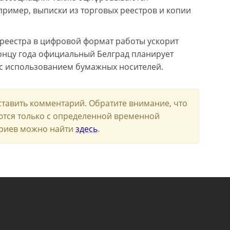
ример, выписки из торговых реестров и копии
 реестра в цифровой формат работы ускорит
концу года официальный Белград планирует
 с использованием бумажных носителей.
ставить комментарий. Обратите внимание, что
ются только с определенной временной
риев можно найти
здесь
.