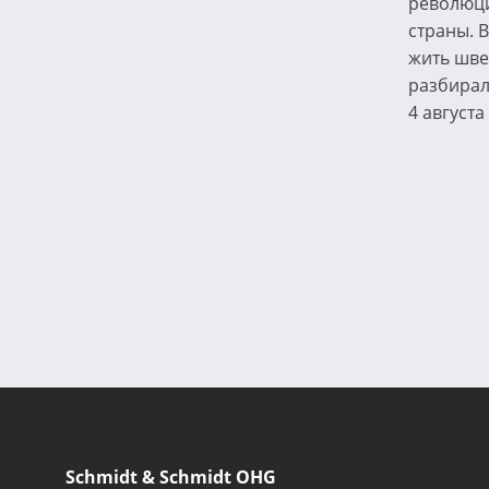
революци
страны. В
жить шве
разбирал
4 августа
Нумерация
страниц
Schmidt & Schmidt OHG