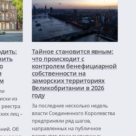
одить:
Тайное становится явным:
чить
что происходит с
о
контролем бенефициарной
я
собственности на
ем
заморских территориях
Великобритании в 2026
ли
году
иски из
За последние несколько недель
 реестра
власти Соединенного Королевства
ких лиц –
предприняли ряд шагов,
направленных на публичное
ний. Об
раскрытие данных конечных