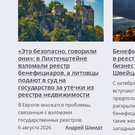
«Это безопасно, говорили
Бенефи
они»: в Лихтенштейне
в реест
взломали реестр
бизнес
бенефициаров, а литовцы
Швейц
подают в суд на
С октябр
государство за утечки из
вступают 
реестра недвижимости
предпол
В Европе множатся проблемы,
раскрыти
связанные с взломами
бенефици
государственных реестров.
такие жес
6 августа 2026
Андрей Шмидт
западных