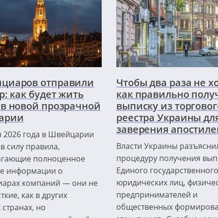
циаров отправили
Чтобы два раза не х
р: как будет жить
как правильно полу
 в новой прозрачной
выписку из торговог
арии
реестра Украины дл
заверения апостил
я 2026 года в Швейцарии
Власти Украины разъясни
в силу правила,
процедуру получения вып
агающие полноценное
Единого государственного
е информации о
юридических лиц, физичес
арах компаний — они не
предпринимателей и
ткие, как в других
общественных формирова
 странах, но