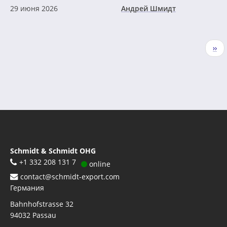
29 июня 2026
Андрей Шмидт
Нумерация
Сле
››
страниц
стр
Schmidt & Schmidt OHG
+1 332 208 131 7
online
contact@schmidt-export.com
Германия
Bahnhofstrasse 32
94032
Passau