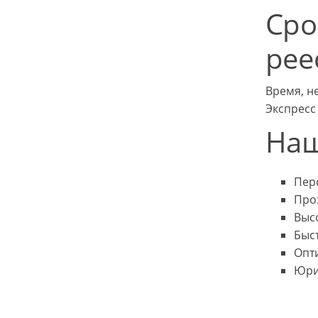
Сро
рее
Время, н
Экспресс
Наш
Пер
Про
Выс
Быс
Опт
Юри