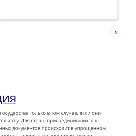
Следующ
››
страниц
ция
сударства только в том случае, если они
льству. Для стран, присоединившихся к
ранных документов происходит в упрощенном
кументы, заверенные апостилем, имеют