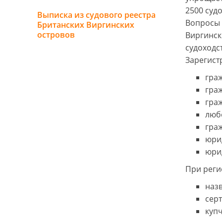
2500 судо
Выписка из судового реестра
Вопросы 
Британских Виргинских
островов
Виргински
судоходс
Зарегист
гра
гра
гра
люб
гра
юри
юри
При реги
назв
сер
куп