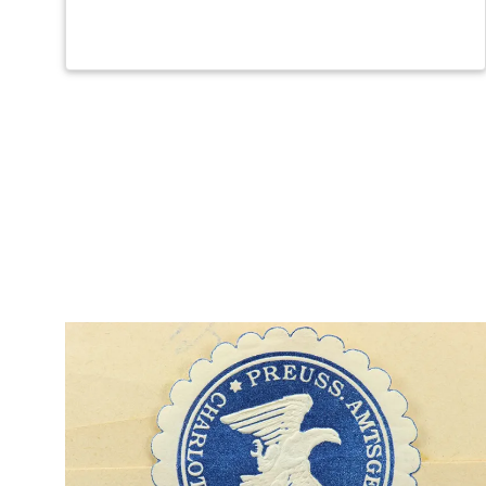
Нумерация
страниц