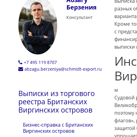
Выписка 
Берзения
разных о
варианта
Консультант
Кроме то
с предст
финансир
выписки 
Инс
+7 495 119 8707
abzagu.berzeniya@schmidt-export.ru
Вир
м
Выписки из торгового
Судовой р
реестра Британских
Великобр
Виргинских островов
поэтому 
флагов»,
Бизнес-справка с Британских
защитой 
Виргинских островов
упрощает