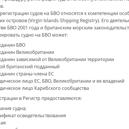
в.
регистрации судов на БВО относятся к компетенции осо
х островов (Virgin Islands Shipping Registry). Его деяте
тве БВО 2001 года и британским морским законодательс
рировать судно на БВО может:
жданин БВО
жданин Великобритании
жданин зависимой от Великобритании территории
ой британский подданный
жданин страны-члена ЕС
дическое лицо ЕС, БВО, Великобритании и ее владений
дическое лицо Карибского сообщества
страции в Регистр предоставляются:
ание судна;
тификат освидетельствования
чая