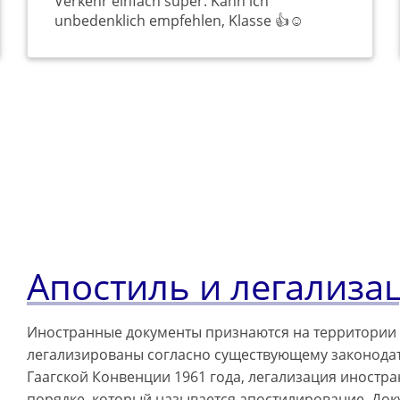
Verkehr einfach super. Kann ich
unbedenklich empfehlen, Klasse 👍☺️
Апостиль и легализа
Иностранные документы признаются на территории го
легализированы согласно существующему законодате
Гаагской Конвенции 1961 года, легализация иност
порядке, который называется апостилирование. До