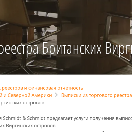
реестра Британских Вирг
 реестров и финансовая отчетность
й и Северной Америки
Выписки из торгового реестра
иргинских островов
 Schmidt & Schmidt предлагает услуги получения выписо
их Виргинских островов.