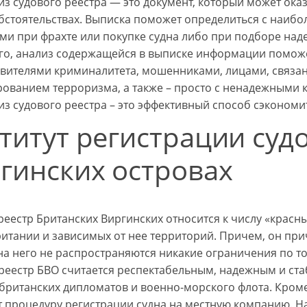
из судового реестра — это документ, который может ока
бстоятельствах. Выписка поможет определиться с наиб
ми при фрахте или покупке судна либо при подборе над
го, анализ содержащейся в выписке информации поможе
авителями криминалитета, мошенниками, лицами, связа
ованием терроризма, а также – просто с ненадежными 
из судового реестра – это эффективный способ сэкономи
титут регистрации суд
гинских островах
еестр Британских Виргинских относится к числу «красных
итании и зависимых от нее территорий. Причем, он прич
на него не распространяются никакие ограничения по то
 реестр БВО считается респектабельным, надежным и ст
британских дипломатов и военно-морского флота. Кром
 процедуру регистрации судна на местную компанию. На