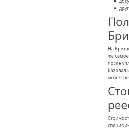
док
дру
Пол
Бри
На Брита
же самое
после уп
Базовая 
может не
Сто
рее
Стоимост
специфи