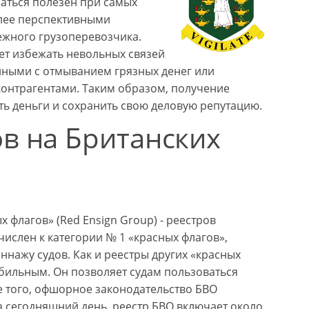
заться полезен при самых
олее перспективными
ежного грузоперевозчика.
т избежать невольных связей
нными с отмыванием грязных денег или
контрагентами. Таким образом, получение
ть деньги и сохранить свою деловую репутацию.
ов на Британских
 флагов» (Red Ensign Group) - реестров
ислен к категории № 1 «красных флагов»,
ннажу судов. Как и реестры других «красных
абильным. Он позволяет судам пользоваться
е того, офшорное законодательство БВО
 сегодняшний день, реестр БВО включает около