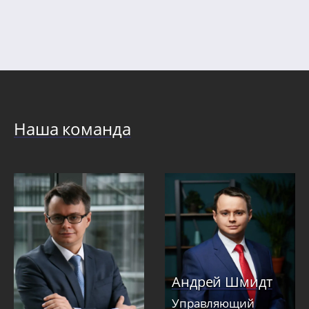
стр
Наша команда
Андрей Шмидт
Управляющий