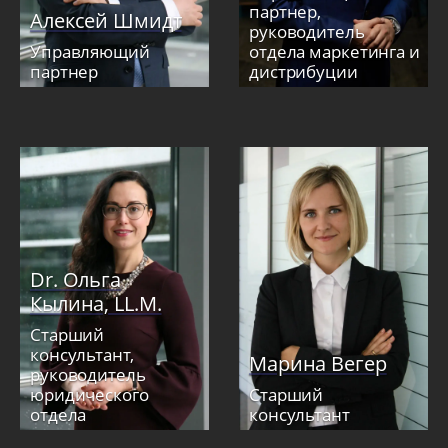
партнер,
Алексей Шмидт
руководитель
Управляющий
отдела маркетинга и
партнер
дистрибуции
Dr. Ольга
Кылина, LL.M.
Старший
консультант,
Марина Вегер
руководитель
юридического
Старший
отдела
консультант