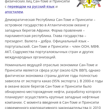
физических лиц Сан-Томе и Принсипи
с
переводом на русский язык
и
апостилем
.
Демократическая Республика Сан-Томе и Принсипи –
островное государство в Атлантическом океане у
западных берегов Африки. Форма правления –
парламентская республика. Глава государства –
президент. Валюта – добра. Официальный язык –
португальский. Сан-Томе и Принсипи – член ООН, МВФ,
АКТ, Содружества португалоязычных стран и других
международных организаций.
Номинально ведущей отраслью экономики Сан-Томе и
Принсипи является сфера услуг (около 62% ВВП), однако
фактически экономика страны долгие годы полностью
зависела от экспорта какао (95% экспорта ). В 2000-е годы
в океане возле берегов Сан-Томе и Принсипи было
обнаружено месторождение нефти, разработку которого
планируют осуществлять крупные западные нефтяные
компании. С момента введения в Сан-Томе и Принсипи
современного корпоративного законодательства (с 2010