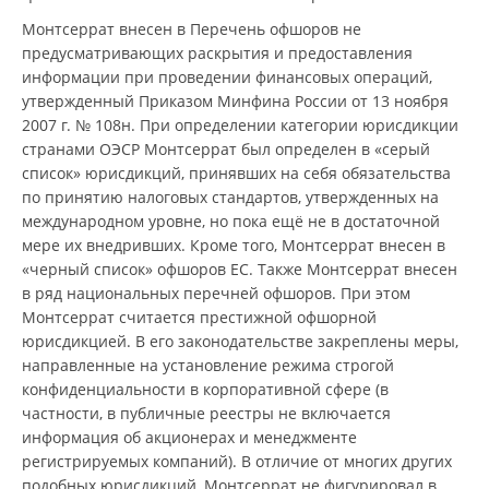
Монтсеррат внесен в Перечень офшоров не
предусматривающих раскрытия и предоставления
информации при проведении финансовых операций,
утвержденный Приказом Минфина России от 13 ноября
2007 г. № 108н. При определении категории юрисдикции
странами ОЭСР Монтсеррат был определен в «серый
список» юрисдикций, принявших на себя обязательства
по принятию налоговых стандартов, утвержденных на
международном уровне, но пока ещё не в достаточной
мере их внедривших. Кроме того, Монтсеррат внесен в
«черный список» офшоров ЕС. Также Монтсеррат внесен
в ряд национальных перечней офшоров. При этом
Монтсеррат считается престижной офшорной
юрисдикцией. В его законодательстве закреплены меры,
направленные на установление режима строгой
конфиденциальности в корпоративной сфере (в
частности, в публичные реестры не включается
информация об акционерах и менеджменте
регистрируемых компаний). В отличие от многих других
подобных юрисдикций, Монтсеррат не фигурировал в