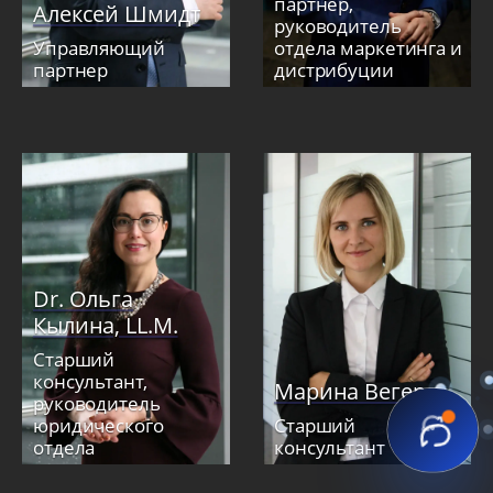
партнер,
Алексей Шмидт
руководитель
Управляющий
отдела маркетинга и
партнер
дистрибуции
Dr. Ольга
Кылина, LL.M.
Старший
консультант,
Марина Вегер
руководитель
юридического
Старший
отдела
консультант