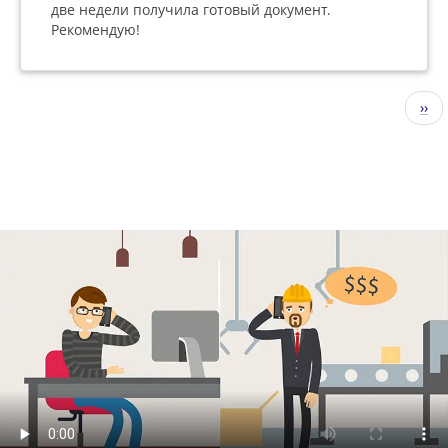
две недели получила готовый документ.
Рекомендую!
Нумерация
Сле
››
страниц
стр