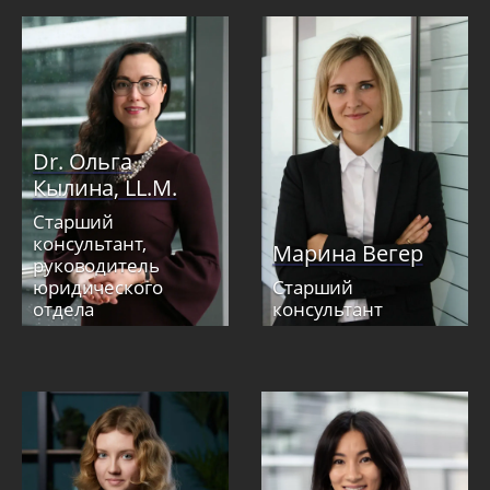
Dr. Ольга
Кылина, LL.M.
Старший
консультант,
Марина Вегер
руководитель
юридического
Старший
отдела
консультант