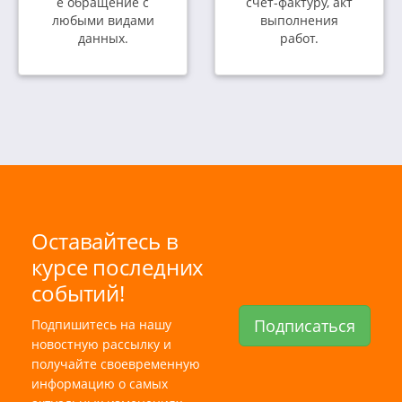
е обращение с
счет-фактуру, акт
любыми видами
выполнения
данных.
работ.
Оставайтесь в
курсе последних
событий!
Подписаться
Подпишитесь на нашу
новостную рассылку и
получайте своевременную
информацию о самых