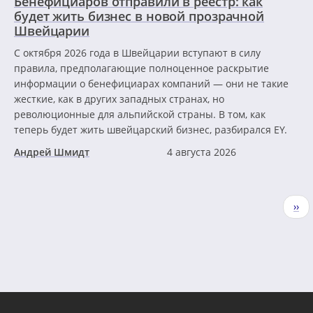
Бенефициаров отправили в реестр: как
будет жить бизнес в новой прозрачной
Швейцарии
С октября 2026 года в Швейцарии вступают в силу
правила, предполагающие полноценное раскрытие
информации о бенефициарах компаний — они не такие
жесткие, как в других западных странах, но
революционные для альпийской страны. В том, как
теперь будет жить швейцарский бизнес, разбирался EY.
Андрей Шмидт
4 августа 2026
Нумерация
Сле
››
страниц
стр