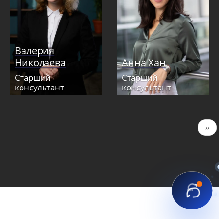
Валерия
Николаева
Анна Хан
Старший
Старший
консультант
консультант
Нумерация
Сле
››
страниц
стр