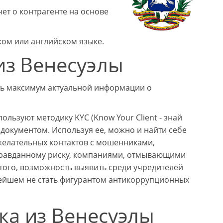
ет о контрагенте на основе
ом или английском языке.
из Венесуэлы
ть максимум актуальной информации о
ользуют методику KYC (Know Your Client - знай
документом. Используя ее, можно и найти себе
желательных контактов с мошенниками,
правданному риску, компаниями, отмывающими
того, возможность выявить среди учредителей
нейшем не стать фигурантом антикоррупционных
ка из Венесуэлы