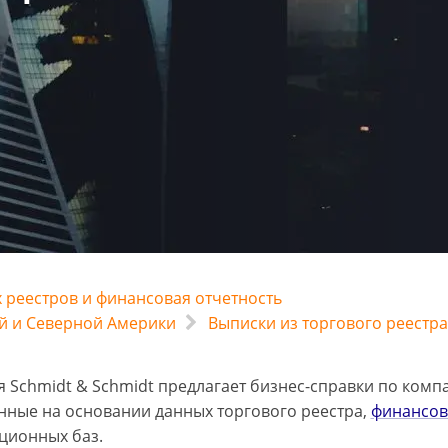
 реестров и финансовая отчетность
й и Северной Америки
Выписки из торгового реестр
 Schmidt & Schmidt предлагает бизнес-справки по комп
ные на основании данных торгового реестра,
финансов
ционных баз.