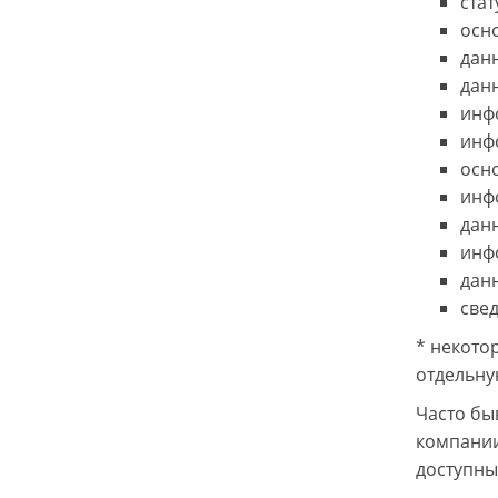
стат
осн
дан
дан
инф
инф
осн
инф
дан
инф
данн
све
* некото
отдельну
Часто бы
компании
доступны