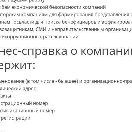
жбам экономической безопасности компаний
иторским компаниям для формирования представления 
анам госвласти для поиска бенефициаров и аффилирова
возащитникам, СМИ и неправительственным организация
нтикоррупционных расследований
нес-справка о компани
ержит:
менование (в том числе - бывшее) и организационно-п
дический адрес
такты
истрационный номер
нтификационный номер
 регистрации