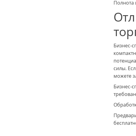
Полнота 
Отл
тор
Бизнес-с
компактн
потенциа
силы. Ес
можете з
Бизнес-с
требован
Обработк
Предвари
бесплатн