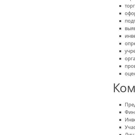
тор
офо
подг
выя
инв
опр
учр
орг
про
оце
Ком
Пре
Фин
Инв
Уча
Лиц