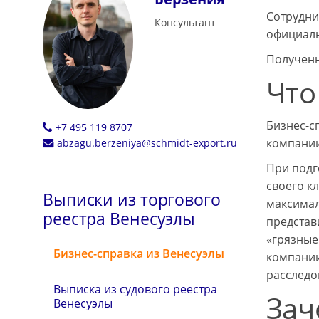
Сотрудни
Консультант
официал
Полученн
Что
Бизнес-с
+7 495 119 8707
компании
abzagu.berzeniya@schmidt-export.ru
При подг
своего к
Выписки из торгового
максимал
реестра Венесуэлы
представ
«грязные
Бизнес-справка из Венесуэлы
компании
расследо
Выписка из судового реестра
Зач
Венесуэлы