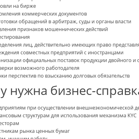
говли на бирже
рмления коммерческих документов
отовки обращений в арбитраж, суды и органы власти
вления признаков мошеннических действий
естирования
еделения лиц, действительно имеющих право представл
еждения совместных предприятий с иностранцами
анизации официальных поставок продукции двойного и
верки возможного работодателя
нки перспектив по взысканию долговых обязательств
у нужна бизнес-справк
дприятиям при осуществлении внешнеэкономической де
ансовым структурам для использования механизма KYC
есторам
стникам рынка ценных бумаг
ам, ищущим работу