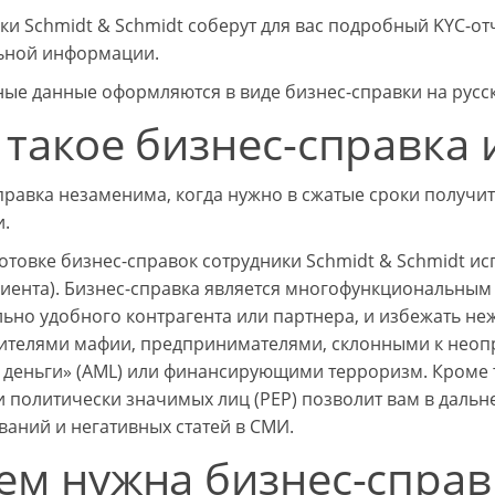
ки Schmidt & Schmidt соберут для вас подробный KYC-отч
ьной информации.
ые данные оформляются в виде бизнес-справки на русск
 такое бизнес-справка 
правка незаменима, когда нужно в сжатые сроки получи
.
отовке бизнес-справок сотрудники Schmidt & Schmidt исп
лиента). Бизнес-справка является многофункциональным 
ьно удобного контрагента или партнера, и избежать не
ителями мафии, предпринимателями, склонными к нео
 деньги» (AML) или финансирующими терроризм. Кроме 
 политически значимых лиц (PEP) позволит вам в даль
ваний и негативных статей в СМИ.
ем нужна бизнес-справ