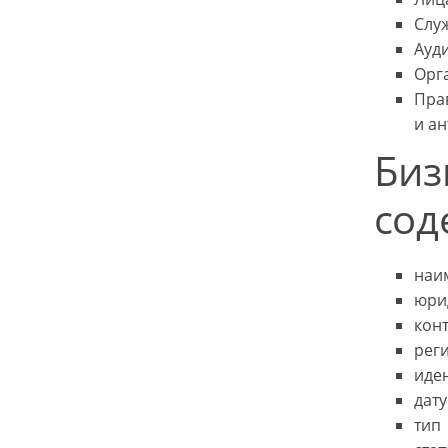
Слу
Ауд
Орг
Пра
и а
Биз
сод
наи
юри
кон
рег
иде
дату
тип