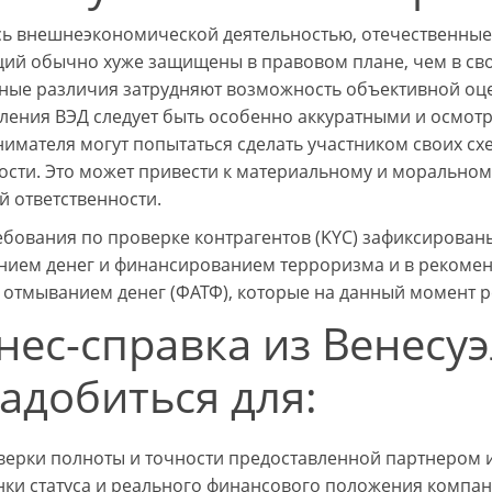
ь внешнеэкономической деятельностью, отечественные
ий обычно хуже защищены в правовом плане, чем в сво
рные различия затрудняют возможность объективной оц
ления ВЭД следует быть особенно аккуратными и осмотр
имателя могут попытаться сделать участником своих с
ости. Это может привести к материальному и моральном
й ответственности.
ебования по проверке контрагентов (KYC) зафиксирован
нием денег и финансированием терроризма и в рекоме
 отмыванием денег (ФАТФ), которые на данный момент ре
нес-справка из Венесу
адобиться для:
верки полноты и точности предоставленной партнером
нки статуса и реального финансового положения компан