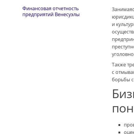
Финансовая отчетность
Занимаяс
предприятий Венесуэлы
юрисдикц
и культу
осуществ
предприн
преступн
уголовно
Также тр
с отмыва
борьбы с
Биз
пон
про
оце