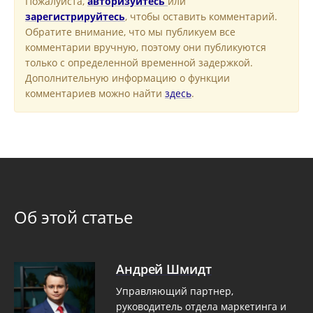
Пожалуйста,
авторизуйтесь
или
зарегистрируйтесь
, чтобы оставить комментарий.
Обратите внимание, что мы публикуем все
комментарии вручную, поэтому они публикуются
только с определенной временной задержкой.
Дополнительную информацию о функции
комментариев можно найти
здесь
.
Об этой статье
Андрей Шмидт
Управляющий партнер,
руководитель отдела маркетинга и