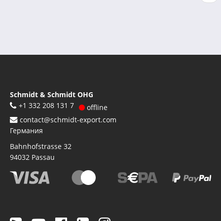
страниц
стр
Schmidt & Schmidt OHG
+1 332 208 131 7
offline
contact@schmidt-export.com
Германия
Bahnhofstrasse 32
94032
Passau