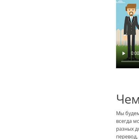
Чем
Мы будем
всегда м
разных д
перевод,