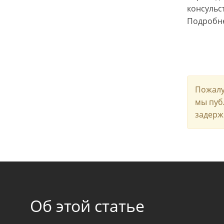
консульс
Подробне
Пожалу
мы пуб
задерж
Об этой статье