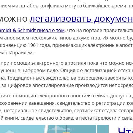
нием масштабов конфликта могут в ближайшее время при
 можно
легализовать докумен
hmidt & Schmidt писал о том
, что на портале правительс
 апостилем нескольких типов документов. Их можно бу
 конвенцию 1961 года, принимающих электронные апос
я с Израилем.
 при помощи электронного апостиля пока что можно ис
ущены в цифровом виде. Опция с е-легализацией отск
на. Традиционные свидетельства разрешено заверять то
за цифровое апостилирование производится непосредст
ция с помощью электронного апостиля сейчас доступна дл
 сохранении завещания, свидетельство о регистрации к
, нотариальное свидетельство, сертификат отдела товар
 книги, свидетельство о браке, аттестат зрелости и свид
Чт