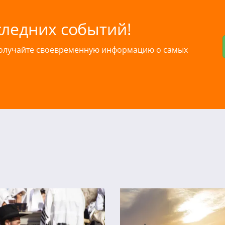
следних событий!
получайте своевременную информацию о самых