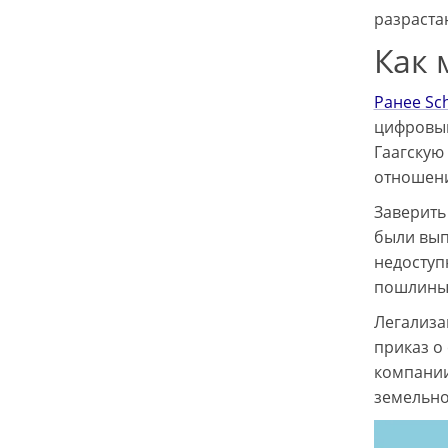
разраста
Как
Ранее Sc
цифровым
Гаагскую
отношени
Заверить
были вып
недоступ
пошлины 
Легализа
приказ о
компании
земельной