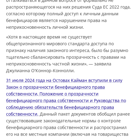
отталкиваться в данном вопросе от формально не
распространяющегося на них решения Суда ЕС 2022 года,
согласно которому полный доступ к личным данным
бенефициаров является нарушением права на
неприкосновенность личной жизни.
«Хотя в настоящее время не существует
общепризнанного мирового стандарта доступа по
признаку наличия законного интереса, было бы разумно
тщательно сбалансировать прозрачность с правами на
неприкосновенность частной жизни», — заявила
Джулианна О'Коннор-Коннолли.
31 июля 2024 года на Остовах Кайман вступили в силу
Закон о прозрачности бенефициарного права
собственности, Положение о прозрачности
бенефициарного права собственности и Руководства по
соблюдению обязательств бенефициарного права
собственности.
Данный пакет документов обобщил ранее
существовавшие законодательные нормы о контроле
бенефициарного права собственности и распространил
его на все местные компании (включая на товарищества