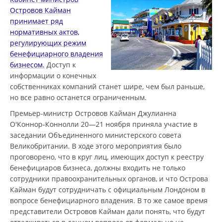
Островов Кайман
принимает ряд
нормативных актов,
регулирующих режим
бенефициарного владения
бизнесом.
Доступ к
информации о конечных
собственниках компаний станет шире, чем был раньше,
но все равно останется ограниченным.
Премьер-министр Островов Кайман Джулианна
О'Коннор-Коннолли 20—21 ноября приняла участие в
заседании Объединенного министерского совета
Великобритании. В ходе этого мероприятия было
проговорено, что в круг лиц, имеющих доступ к реестру
бенефициаров бизнеса, должны входить не только
сотрудники правоохранительных органов, и что Острова
Кайман будут сотрудничать с официальным Лондоном в
вопросе бенефициарного владения. В то же самое время
представители Островов Кайман дали понять, что будут