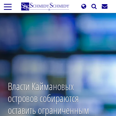
Перейти
к
основному
содержанию
Власти Каймановых
островов собираются
оставить ограниченным