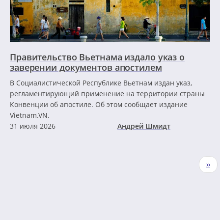
Правительство Вьетнама издало указ о
заверении документов апостилем
В Социалистической Республике Вьетнам издан указ,
регламентирующий применение на территории страны
Конвенции об апостиле. Об этом сообщает издание
Vietnam.VN.
31 июля 2026
Андрей Шмидт
Нумерация
Сле
››
страниц
стр