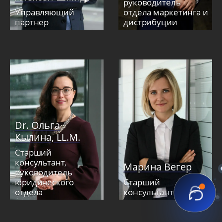
руководитель
Управляющий
отдела маркетинга и
партнер
дистрибуции
Dr. Ольга
Кылина, LL.M.
Старший
консультант,
Марина Вегер
руководитель
юридического
Старший
отдела
консультант