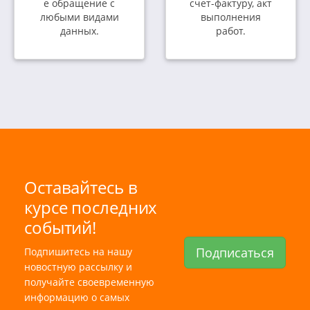
е обращение с
счет-фактуру, акт
любыми видами
выполнения
данных.
работ.
Оставайтесь в
курсе последних
событий!
Подписаться
Подпишитесь на нашу
новостную рассылку и
получайте своевременную
информацию о самых