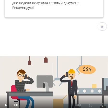
две недели получила готовый документ.
Рекомендую!
Нумерация
Сле
››
страниц
стр