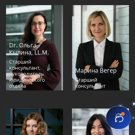
Dr. Ольга
Кылина, LL.M.
Старший
консультант,
Марина Вегер
руководитель
юридического
Старший
отдела
консультант