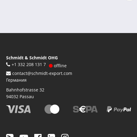
страниц
стр
Schmidt & Schmidt OHG
+1 332 208 131 7
offline
contact@schmidt-export.com
Германия
Bahnhofstrasse 32
94032
Passau