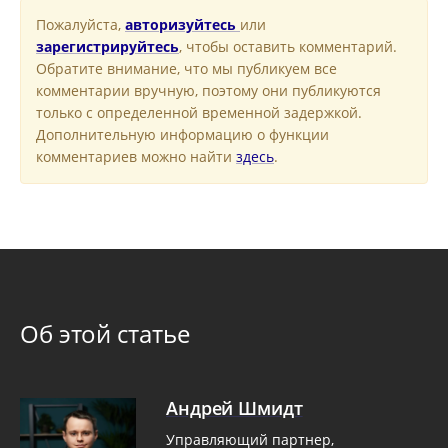
Пожалуйста,
авторизуйтесь
или
зарегистрируйтесь
, чтобы оставить комментарий.
Обратите внимание, что мы публикуем все
комментарии вручную, поэтому они публикуются
только с определенной временной задержкой.
Дополнительную информацию о функции
комментариев можно найти
здесь
.
Об этой статье
Андрей Шмидт
Управляющий партнер,