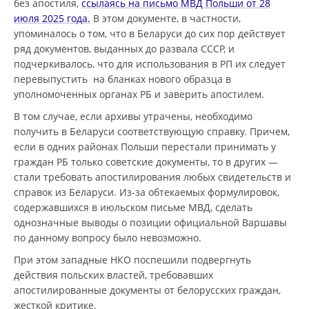
без апостиля,
ссылаясь на письмо МВД Польши от 28
июля 2025 года.
В этом документе, в частности,
упоминалось о том, что в Беларуси до сих пор действует
ряд документов, выданных до развала СССР, и
подчеркивалось, что для использования в РП их следует
перевыпустить на бланках нового образца в
уполномоченных органах РБ и заверить апостилем.
В том случае, если архивы утрачены, необходимо
получить в Беларуси соответствующую справку. Причем,
если в одних районах Польши перестали принимать у
граждан РБ только советские документы, то в других —
стали требовать апостилирования любых свидетельств и
справок из Беларуси. Из-за обтекаемых формулировок,
содержавшихся в июльском письме МВД, сделать
однозначные выводы о позиции официальной Варшавы
по данному вопросу было невозможно.
При этом западные НКО поспешили подвергнуть
действия польских властей, требовавших
апостилированные документы от белорусских граждан,
жесткой критике.