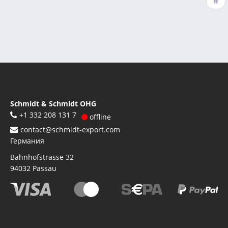
››
страниц
стр
Schmidt & Schmidt OHG
+1 332 208 131 7
offline
contact@schmidt-export.com
Германия
Bahnhofstrasse 32
94032
Passau