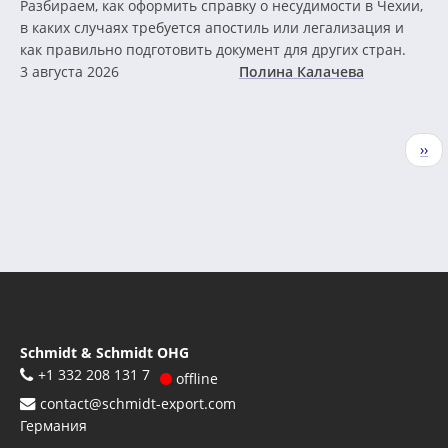
Разбираем, как оформить справку о несудимости в Чехии,
в каких случаях требуется апостиль или легализация и
как правильно подготовить документ для других стран.
3 августа 2026
Полина Калачева
Нумерация
Сле
››
страниц
стр
Schmidt & Schmidt OHG
+1 332 208 131 7
offline
contact@schmidt-export.com
Германия