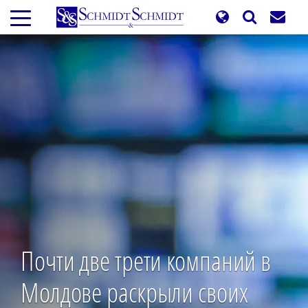
Перейти
к
основному
содержанию
Почти две трети компаний в
Молдове раскрыли своих