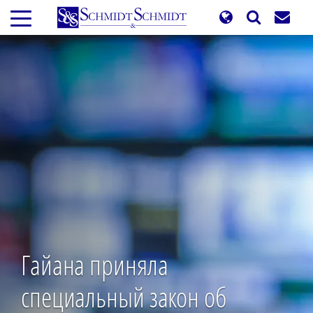
Перейти
к
основному
содержанию
Гайана приняла
специальный закон об