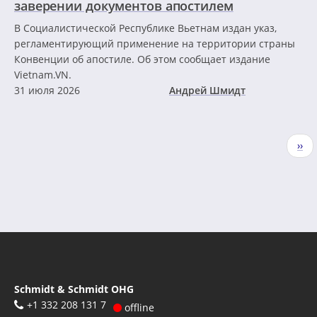
заверении документов апостилем
В Социалистической Республике Вьетнам издан указ,
регламентирующий применение на территории страны
Конвенции об апостиле. Об этом сообщает издание
Vietnam.VN.
31 июля 2026
Андрей Шмидт
Нумерация
Сле
››
страниц
стр
Schmidt & Schmidt OHG
+1 332 208 131 7
offline